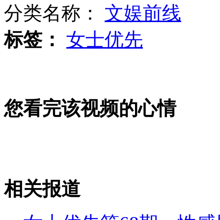
分类名称：
文娱前线
标签：
女士优先
奥运赛场意外盘点 拔衣"露点"
实录：伦敦奥运闭幕式焰火
您看完该视频的心情
中国奥运明星"钱"景大盘点
相关报道
山西运城恶犬咬伤多人 警民合力深夜将其击毙