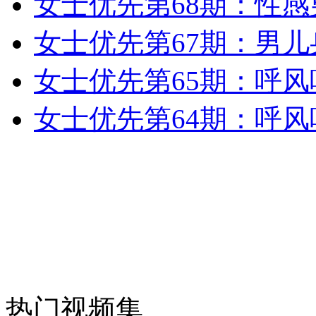
女士优先第68期：性
女孩北京地铁殴打老人 痛下狠手拳打脚踢
女士优先第67期：男儿
女士优先第65期：呼
无痛分娩是否安全 医生回应
女士优先第64期：呼
外交部：反对强权政治霸凌主义
外交部：有关国家言论片面不公正
安徽一实载49人客车翻车
热门视频集