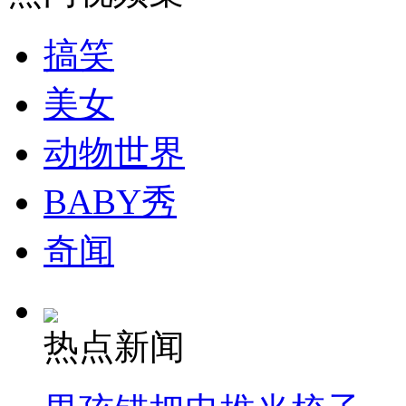
走！跟着总书记去植树
搞笑
消防员救轻生者
花炮节热闹非凡
减压"枕头大战"
美女
动物世界
纽约上演“枕头大战”
BABY秀
司机酒驾遇交警 急速倒车逃窜
奇闻
热点新闻