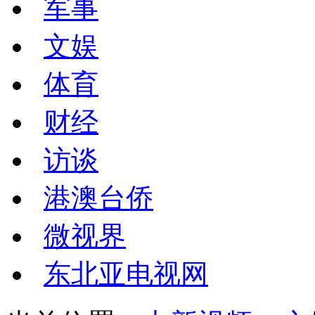
军事
文娱
体育
财经
访谈
港澳台侨
微视界
东北亚电视网