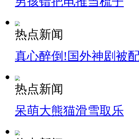
男孩错把电推当梳子
热点新闻
真心醉倒!国外神剧被
热点新闻
呆萌大熊猫滑雪取乐