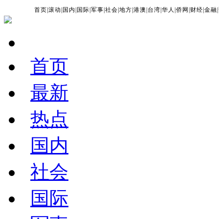
首页
|
滚动
|
国内
|
国际
|
军事
|
社会
|
地方
|
港澳
|
台湾
|
华人
|
侨网
|
财经
|
金融
|
首页
最新
热点
国内
社会
国际