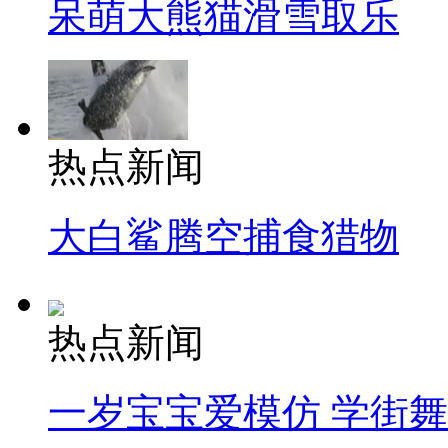
呆萌大熊猫滑雪取乐
热点新闻
大白鲨腾空捕食猎物
热点新闻
一岁宝宝爱模仿 学街