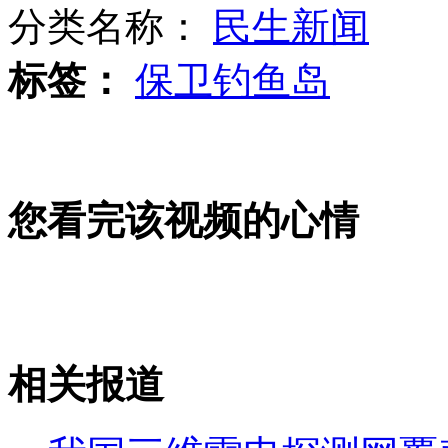
分类名称：
民生新闻
标签：
保卫钓鱼岛
日本右翼势力叫嚣"自卫队常驻钓鱼岛"
章子怡推荐张柏芝演"危险关系"
您看完该视频的心情
发改委回应景区票价"降冷不降热"
相关报道
山西运城恶犬咬伤多人 警民合力深夜将其击毙