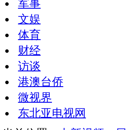
军事
文娱
体育
财经
访谈
港澳台侨
微视界
东北亚电视网