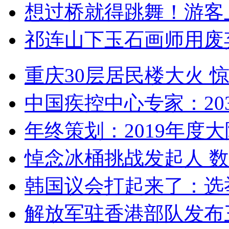
想过桥就得跳舞！游客
祁连山下玉石画师用废
重庆30层居民楼大火
中国疾控中心专家：203
年终策划：2019年度大陆
悼念冰桶挑战发起人 数百
韩国议会打起来了：选举
解放军驻香港部队发布三