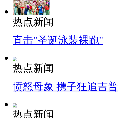
热点新闻
直击"圣诞泳装裸跑"
热点新闻
愤怒母象 携子狂追吉
热点新闻