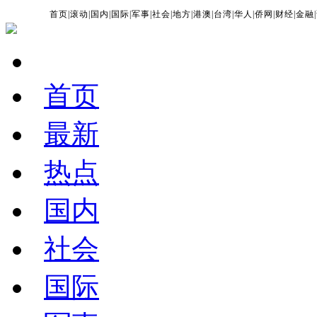
首页
|
滚动
|
国内
|
国际
|
军事
|
社会
|
地方
|
港澳
|
台湾
|
华人
|
侨网
|
财经
|
金融
|
首页
最新
热点
国内
社会
国际