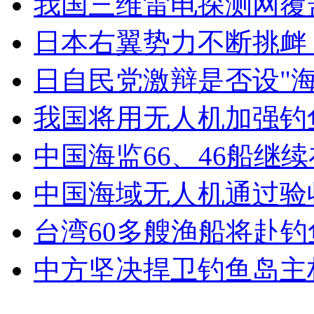
我国三维雷电探测网覆
女孩北京地铁殴打老人 痛下狠手拳打脚踢
日本右翼势力不断挑衅 
无痛分娩是否安全 医生回应
日自民党激辩是否设"
我国将用无人机加强钓
外交部：反对强权政治霸凌主义
中国海监66、46船继
外交部：有关国家言论片面不公正
中国海域无人机通过验
台湾60多艘渔船将赴
安徽一实载49人客车翻车
中方坚决捍卫钓鱼岛主