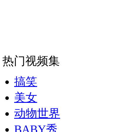
走！跟着总书记去植树
消防员救轻生者
花炮节热闹非凡
减压"枕头大战"
纽约上演“枕头大战”
热门视频集
司机酒驾遇交警 急速倒车逃窜
搞笑
美女
动物世界
BABY秀