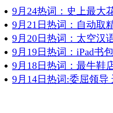
9月24热词：史上最大
女孩北京地铁殴打老人 痛下狠手拳打脚踢
9月21日热词：自动取
无痛分娩是否安全 医生回应
9月20日热词：太空汉
外交部：反对强权政治霸凌主义
9月19日热词：iPad书
9月18日热词：最牛鞋店
外交部：有关国家言论片面不公正
9月14日热词:委屈领导
安徽一实载49人客车翻车