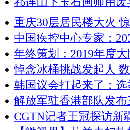
祁连山下玉石画师用废
重庆30层居民楼大火
中国疾控中心专家：203
年终策划：2019年度大陆
悼念冰桶挑战发起人 数百
韩国议会打起来了：选举
解放军驻香港部队发布三
CGTN记者王冠探访新疆