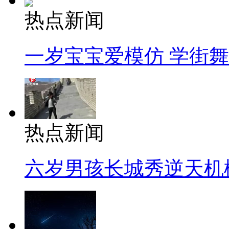
热点新闻
一岁宝宝爱模仿 学街
热点新闻
六岁男孩长城秀逆天机