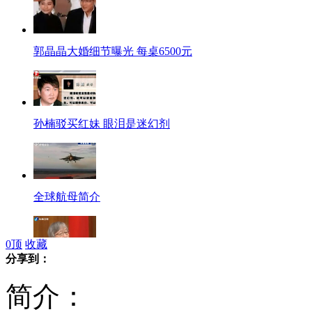
郭晶晶大婚细节曝光 每桌6500元
孙楠驳买红妹 眼泪是迷幻剂
全球航母简介
0
顶
收藏
分享到：
日本派遣今井正赴台说明"购岛"行为
简介：