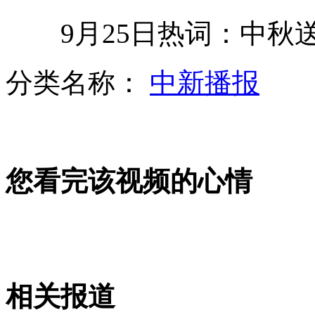
9月25日热词：中秋送
实录：国务院台办新闻发布会
分类名称：
中新播报
3名女大学生宿舍遇害 凶手被截下
大学生冒死爬上3楼窗户只为占座
您看完该视频的心情
男子妆扮成美女骗走朋友5万元
老父将儿子尸体藏入冰柜保存6年
山西运城恶犬咬伤多人 警民合力深夜将其击毙
相关报道