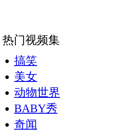
走！跟着总书记去植树
消防员救轻生者
花炮节热闹非凡
减压"枕头大战"
热门视频集
搞笑
纽约上演“枕头大战”
美女
司机酒驾遇交警 急速倒车逃窜
动物世界
BABY秀
奇闻