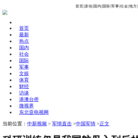
首页
|
滚动
|
国内
|
国际
|
军事
|
社会
|
地方
|
首页
最新
热点
国内
社会
国际
军事
文娱
体育
财经
访谈
港澳台侨
微视界
东北亚电视网
当前位置：
中新视频
>
军情直击
>
中国军情
>
正文