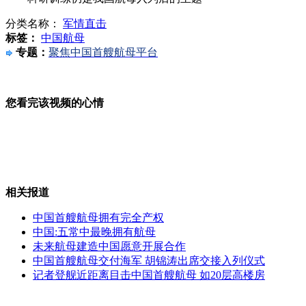
分类名称：
军情直击
未来航母建造中国愿意开展合作
标签：
中国航母
专题：
聚焦中国首艘航母平台
日本:海上保安官可离岛行使警察权
您看完该视频的心情
航母交付海军 胡锦涛出席交接入列仪式
相关报道
中国首艘航母拥有完全产权
中国:五常中最晚拥有航母
记者登舰近距离目击中国首艘航母
未来航母建造中国愿意开展合作
中国首艘航母交付海军 胡锦涛出席交接入列仪式
记者登舰近距离目击中国首艘航母 如20层高楼房