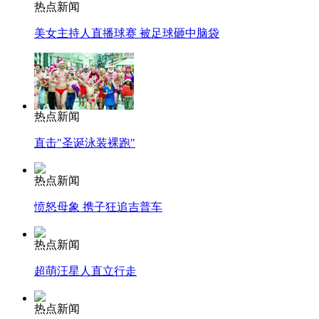
热点新闻
美女主持人直播球赛 被足球砸中脑袋
热点新闻
直击"圣诞泳装裸跑"
热点新闻
愤怒母象 携子狂追吉普车
热点新闻
超萌汪星人直立行走
热点新闻