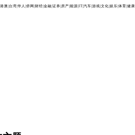
港澳
|
台湾
|
华人
|
侨网
|
财经
|
金融
|
证券
|
房产
|
能源
|
IT
|
汽车
|
游戏
|
文化
|
娱乐
|
体育
|
健康