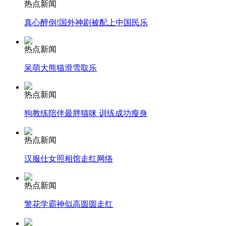
热点新闻
真心醉倒!国外神剧被配上中国民乐
安徽一实载49人客车翻车
热点新闻
呆萌大熊猫滑雪取乐
走！跟着总书记去植树
热点新闻
狗教练陪伴最胖猫咪 训练成功瘦身
消防员救轻生者
花炮节热闹非凡
减压"枕头大战"
热点新闻
汉服仕女照相馆走红网络
纽约上演“枕头大战”
热点新闻
警花学霸神似高圆圆走红
司机酒驾遇交警 急速倒车逃窜