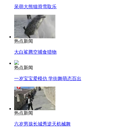
呆萌大熊猫滑雪取乐
热点新闻
大白鲨腾空捕食猎物
热点新闻
一岁宝宝爱模仿 学街舞萌态百出
热点新闻
六岁男孩长城秀逆天机械舞