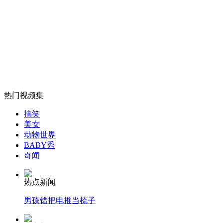
中国首艘航母：舰长张峥
山西运城恶犬咬伤多人 警民合力深夜将其击毙
女孩北京地铁殴打老人 痛下狠手拳打脚踢
热门视频集
搞笑
美女
无痛分娩是否安全 医生回应
动物世界
BABY秀
奇闻
外交部：反对强权政治霸凌主义
热点新闻
外交部：有关国家言论片面不公正
男孩错把电推当梳子