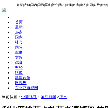
首页
|
滚动
|
国内
|
国际
|
军事
|
社会
|
地方
|
港澳
|
台湾
|
华人
|
侨网
|
财经
|
金融
|
首页
最新
热点
国内
社会
国际
军事
文娱
体育
财经
访谈
港澳台侨
微视界
东北亚电视网
当前位置：
中新视频
>
国际新闻
>
正文