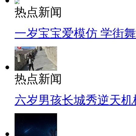
热点新闻
一岁宝宝爱模仿 学街
热点新闻
六岁男孩长城秀逆天机