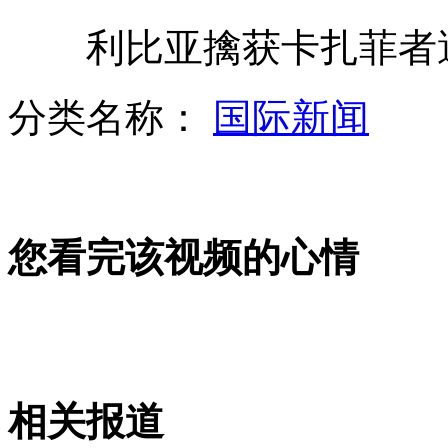
利比亚擒获卡扎菲者遭
擒卡扎菲者遭绑架被殴打虐待致死
分类名称：
国际新闻
云南彝良山体滑坡:18人遇难 1人被埋
山西运城恶犬咬伤多人 警民合力深夜将其击毙
您看完该视频的心情
女孩北京地铁殴打老人 痛下狠手拳打脚踢
无痛分娩是否安全 医生回应
相关报道
外交部：反对强权政治霸凌主义