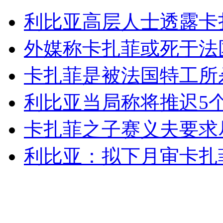
利比亚高层人士透露卡
外交部：有关国家言论片面不公正
外媒称卡扎菲或死于法
卡扎菲是被法国特工所
安徽一实载49人客车翻车
利比亚当局称将推迟5个
卡扎菲之子赛义夫要求
走！跟着总书记去植树
利比亚：拟下月审卡扎
消防员救轻生者
花炮节热闹非凡
减压"枕头大战"
纽约上演“枕头大战”