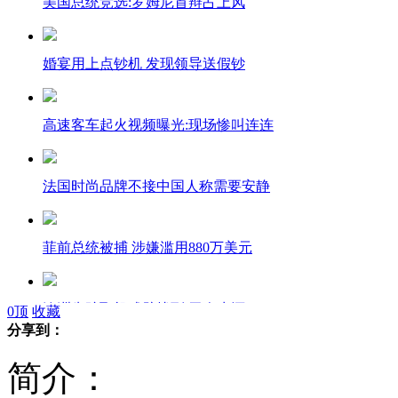
美国总统竞选:罗姆尼首辩占上风
婚宴用上点钞机 发现领导送假钞
高速客车起火视频曝光:现场惨叫连连
法国时尚品牌不接中国人称需要安静
菲前总统被捕 涉嫌滥用880万美元
澳洲失踪飞机残骸找到 无人生还
0
顶
收藏
分享到：
简介：
西安砸日系车主颅骨嫌犯被正式刑拘