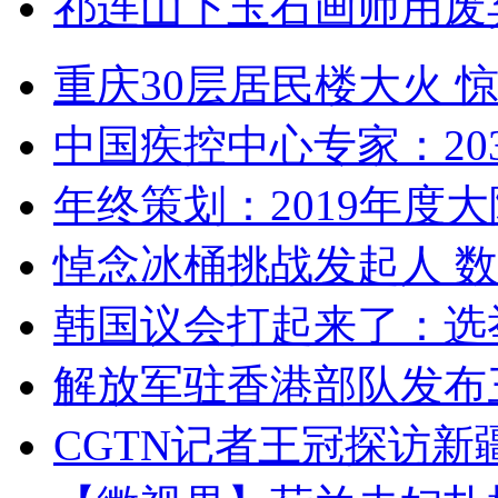
祁连山下玉石画师用废
重庆30层居民楼大火
中国疾控中心专家：203
年终策划：2019年度大陆
悼念冰桶挑战发起人 数百
韩国议会打起来了：选举
解放军驻香港部队发布三
CGTN记者王冠探访新疆