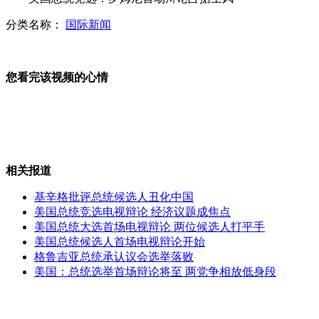
西安砸日系车主颅骨嫌犯被正式刑拘
分类名称：
国际新闻
擒卡扎菲者遭绑架被殴打虐待致死
您看完该视频的心情
事业单位人员包养情人等将受处分
山西运城恶犬咬伤多人 警民合力深夜将其击毙
相关报道
基辛格批评总统候选人丑化中国
美国总统竞选电视辩论 经济议题成焦点
女孩北京地铁殴打老人 痛下狠手拳打脚踢
美国总统大选首场电视辩论 两位候选人打平手
美国总统候选人首场电视辩论开始
格鲁吉亚总统承认议会选举落败
美国：总统选举首场辩论将至 两党争相放低身段
无痛分娩是否安全 医生回应