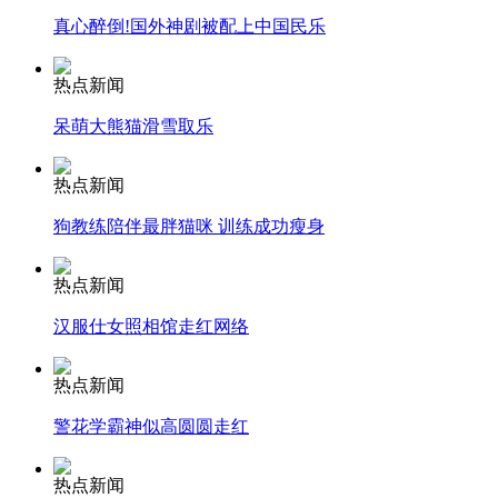
真心醉倒!国外神剧被配上中国民乐
纽约上演“枕头大战”
热点新闻
司机酒驾遇交警 急速倒车逃窜
呆萌大熊猫滑雪取乐
热点新闻
狗教练陪伴最胖猫咪 训练成功瘦身
热点新闻
汉服仕女照相馆走红网络
热点新闻
警花学霸神似高圆圆走红
热点新闻