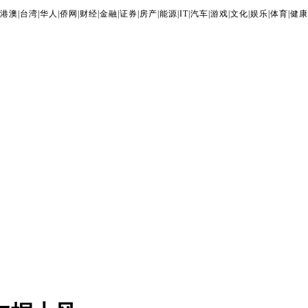
港澳
|
台湾
|
华人
|
侨网
|
财经
|
金融
|
证券
|
房产
|
能源
|
IT
|
汽车
|
游戏
|
文化
|
娱乐
|
体育
|
健康