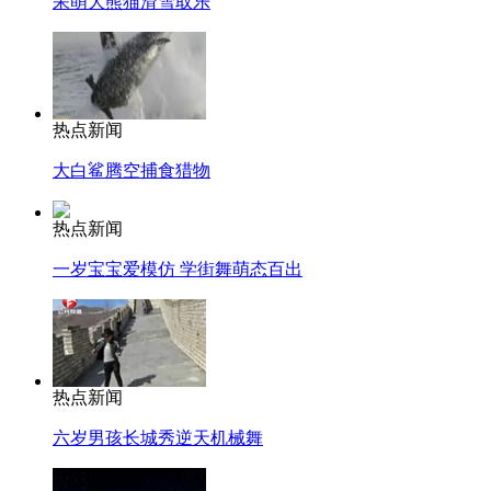
呆萌大熊猫滑雪取乐
热点新闻
大白鲨腾空捕食猎物
热点新闻
一岁宝宝爱模仿 学街舞萌态百出
热点新闻
六岁男孩长城秀逆天机械舞