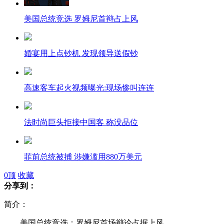
美国总统竞选 罗姆尼首辩占上风
婚宴用上点钞机 发现领导送假钞
高速客车起火视频曝光:现场惨叫连连
法时尚巨头拒接中国客 称没品位
菲前总统被捕 涉嫌滥用880万美元
0
顶
收藏
分享到：
澳洲失踪飞机残骸找到 无人生还
简介：
美国总统竞选：罗姆尼首场辩论占据上风