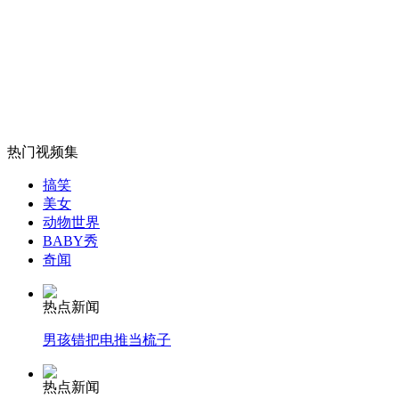
外交部：反对强权政治霸凌主义
外交部：有关国家言论片面不公正
热门视频集
安徽一实载49人客车翻车
搞笑
美女
动物世界
BABY秀
走！跟着总书记去植树
奇闻
热点新闻
消防员救轻生者
花炮节热闹非凡
减压"枕头大战"
男孩错把电推当梳子
热点新闻