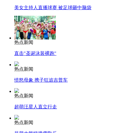
美女主持人直播球赛 被足球砸中脑袋
热点新闻
直击"圣诞泳装裸跑"
热点新闻
愤怒母象 携子狂追吉普车
热点新闻
超萌汪星人直立行走
热点新闻