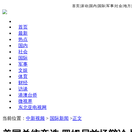
首页
|
滚动
|
国内
|
国际
|
军事
|
社会
|
地方
|
首页
最新
热点
国内
社会
国际
军事
文娱
体育
财经
访谈
港澳台侨
微视界
东北亚电视网
当前位置：
中新视频
>
国际新闻
>
正文