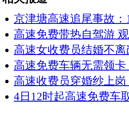
女孩北京地铁殴打老人 痛下狠手拳打脚踢
京津塘高速追尾事故：
高速免费带热自驾游 
无痛分娩是否安全 医生回应
高速女收费员结婚不离
外交部：反对强权政治霸凌主义
高速免费车辆无需领卡
外交部：有关国家言论片面不公正
高速收费员穿婚纱上岗
4日12时起高速免费车
安徽一实载49人客车翻车