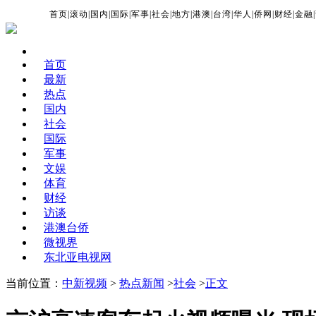
首页
|
滚动
|
国内
|
国际
|
军事
|
社会
|
地方
|
港澳
|
台湾
|
华人
|
侨网
|
财经
|
金融
|
首页
最新
热点
国内
社会
国际
军事
文娱
体育
财经
访谈
港澳台侨
微视界
东北亚电视网
当前位置：
中新视频
>
热点新闻
>
社会
>
正文