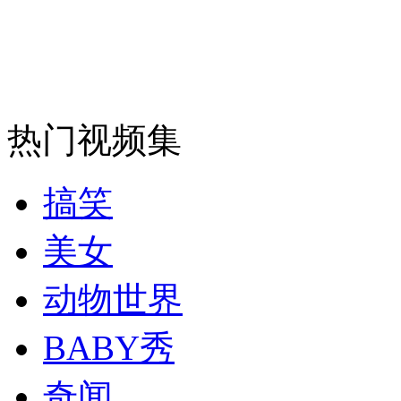
走！跟着总书记去植树
消防员救轻生者
花炮节热闹非凡
减压"枕头大战"
热门视频集
纽约上演“枕头大战”
搞笑
美女
司机酒驾遇交警 急速倒车逃窜
动物世界
BABY秀
奇闻