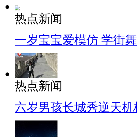
热点新闻
一岁宝宝爱模仿 学街
热点新闻
六岁男孩长城秀逆天机