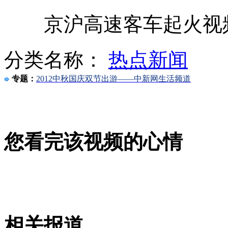
彝良滑坡救援难度很大 主要用手挖
京沪高速客车起火视频
分类名称：
热点新闻
彝良山体滑坡淹没一小学含18名学生
专题：
2012中秋国庆双节出游——中新网生活频道
彝良山体滑坡塌方量超16万立方米
您看完该视频的心情
彝良山体滑坡已致10人遇难9人被埋
山西运城恶犬咬伤多人 警民合力深夜将其击毙
相关报道