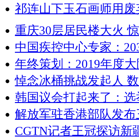
祁连山下玉石画师用废
重庆30层居民楼大火
中国疾控中心专家：203
年终策划：2019年度大陆
悼念冰桶挑战发起人 数百
韩国议会打起来了：选举
解放军驻香港部队发布三
CGTN记者王冠探访新疆