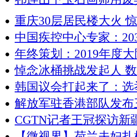
重庆30层居民楼大火
中国疾控中心专家：203
年终策划：2019年度大陆
悼念冰桶挑战发起人 数百
韩国议会打起来了：选举
解放军驻香港部队发布三
CGTN记者王冠探访新疆
【微视界】荷兰夫妇扎根青