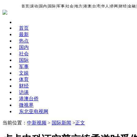
首页
|
滚动
|
国内
|
国际
|
军事
|
社会
|
地方
|
港澳
|
台湾
|
华人
|
侨网
|
财经
|
金融
|
首页
最新
热点
国内
社会
国际
军事
文娱
体育
财经
访谈
港澳台侨
微视界
东北亚电视网
当前位置：
中新视频
>
国际新闻
>
正文