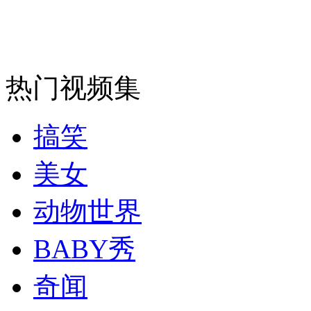
纽约上演“枕头大战”
司机酒驾遇交警 急速倒车逃窜
热门视频集
搞笑
美女
动物世界
BABY秀
奇闻