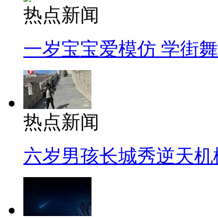
热点新闻
一岁宝宝爱模仿 学街
热点新闻
六岁男孩长城秀逆天机