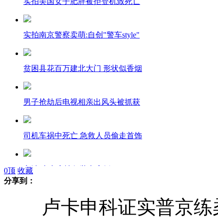
实拍美国女子肥胖被拒登机致死亡
实拍南京警察卖萌:自创"警车style"
贫困县花百万建北大门 形状似香烟
男子抢劫后电视相亲出风头被抓获
司机车祸中死亡 急救人员偷走首饰
宁波:夫妻穿情侣装办离婚
0
顶
收藏
分享到：
卢卡申科证实普京练
实拍:豹子极速奔跑 慢动作令人震撼