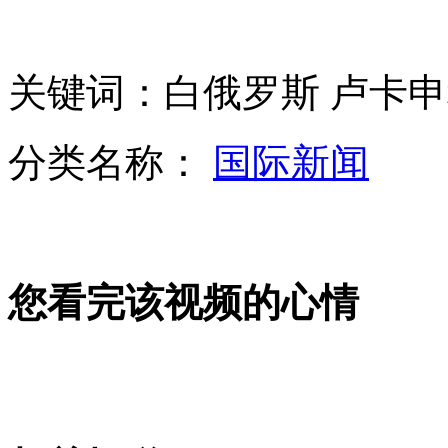
遭伏击警察最后留言 忙可不理老婆
关键词：白俄罗斯 卢卡申
女子在外留学 4个月莫名被扣795分
分类名称：
国际新闻
山西运城恶犬咬伤多人 警民合力深夜将其击毙
您看完该视频的心情
女孩北京地铁殴打老人 痛下狠手拳打脚踢
无痛分娩是否安全 医生回应