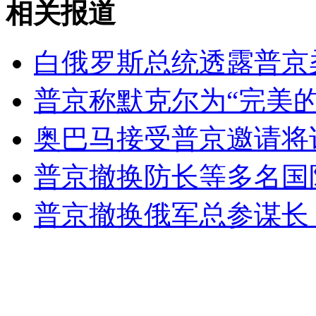
外交部：反对强权政治霸凌主义
相关报道
外交部：有关国家言论片面不公正
白俄罗斯总统透露普京
普京称默克尔为“完美的
安徽一实载49人客车翻车
奥巴马接受普京邀请将
普京撤换防长等多名国
走！跟着总书记去植树
普京撤换俄军总参谋长
消防员救轻生者
花炮节热闹非凡
减压"枕头大战"