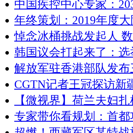
中国疾控中心专家：203
年终策划：2019年度大陆
悼念冰桶挑战发起人 数百
韩国议会打起来了：选举
解放军驻香港部队发布三
CGTN记者王冠探访新疆
【微视界】荷兰夫妇扎根青
专家带你看规划：首都功
超燃！西藏军区某特战