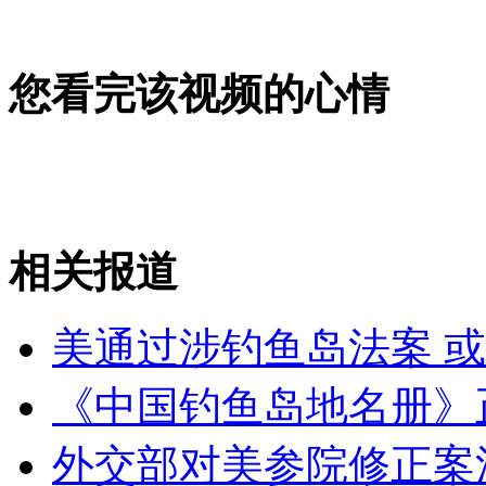
吉林精子库共900人捐精 学生占80%
您看完该视频的心情
山西运城恶犬咬伤多人 警民合力深夜将其击毙
女孩北京地铁殴打老人 痛下狠手拳打脚踢
相关报道
无痛分娩是否安全 医生回应
美通过涉钓鱼岛法案 
外交部：反对强权政治霸凌主义
《中国钓鱼岛地名册》正
外交部：有关国家言论片面不公正
外交部对美参院修正案