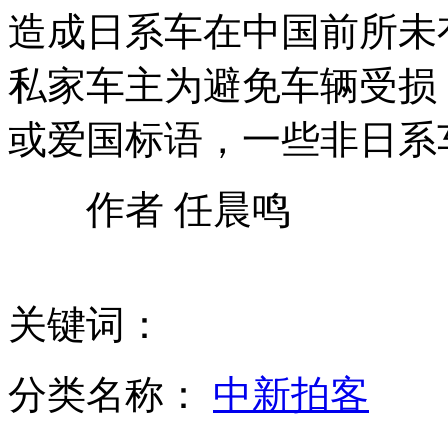
造成日系车在中国前所未
联通充值卡"失效门"致代理商近破产
私家车主为避免车辆受损
或爱国标语，一些非日系
新疆持续强降雪致牧民房屋倒塌
作者 任晨鸣
探访皮影剧团袖珍人夫妻的幸福生活
关键词：
新疆连发地震最高5.1级 暂无伤亡
分类名称：
中新拍客