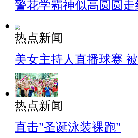
警花学霸神似高圆圆走
热点新闻
美女主持人直播球赛 
热点新闻
直击"圣诞泳装裸跑"