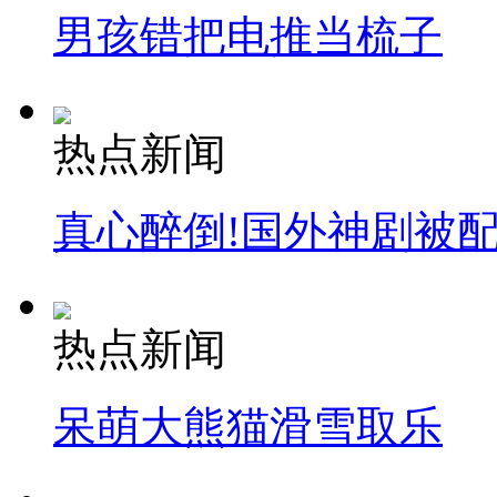
男孩错把电推当梳子
热点新闻
真心醉倒!国外神剧被
热点新闻
呆萌大熊猫滑雪取乐