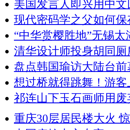
美国发言人即兴用中文
现代密码学之父如何保
“中华赏樱胜地”无锡
清华设计师投身胡同厕
盘点韩国瑜访大陆台前
想过桥就得跳舞！游客
祁连山下玉石画师用废
重庆30层居民楼大火