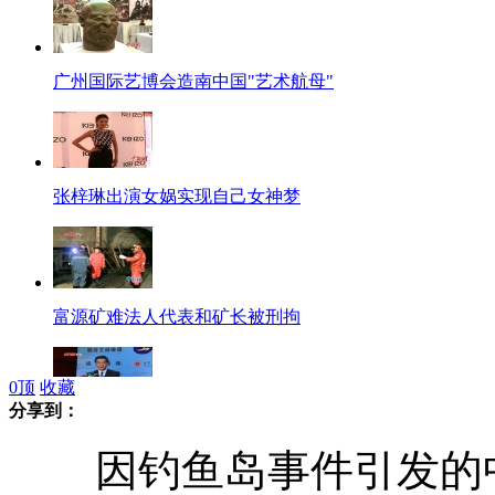
广州国际艺博会造南中国"艺术航母"
张梓琳出演女娲实现自己女神梦
富源矿难法人代表和矿长被刑拘
0
顶
收藏
分享到：
梁振英到粤促香港珠三角合作交流
因钓鱼岛事件引发的中