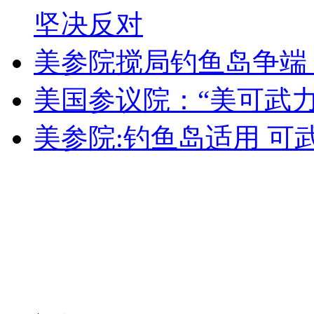
坚决反对
安徽一实载49人客车翻车
美参院搅局钓鱼岛争端 
美国参议院：“美可武
走！跟着总书记去植树
美参院:钓鱼岛适用 可
消防员救轻生者
花炮节热闹非凡
减压"枕头大战"
纽约上演“枕头大战”
司机酒驾遇交警 急速倒车逃窜