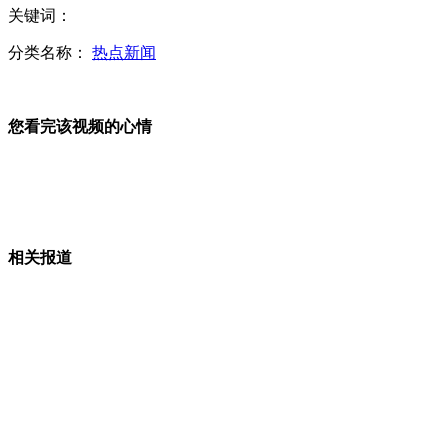
关键词：
英球员因争球头部血管破裂猝死
分类名称：
热点新闻
老师“三八节”写文章称赞老婆
您看完该视频的心情
男子掏10万元带女友去整形
相关报道
嫦娥三号月球探测器发射器开始总装
山西运城恶犬咬伤多人 警民合力深夜将其击毙