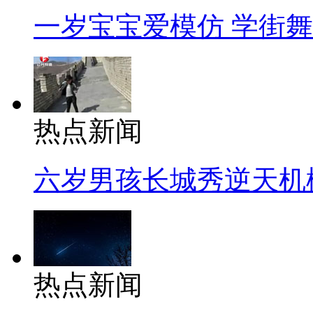
一岁宝宝爱模仿 学街
热点新闻
六岁男孩长城秀逆天机
热点新闻