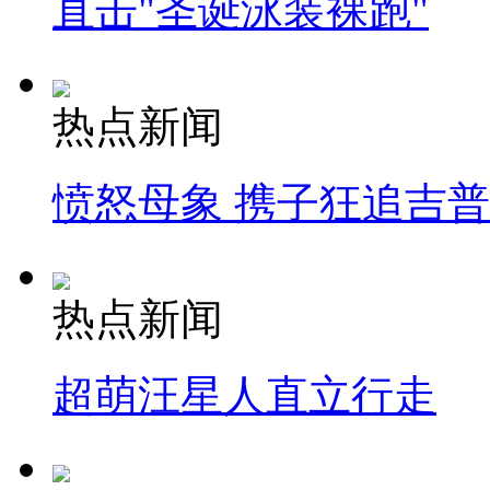
直击"圣诞泳装裸跑"
热点新闻
愤怒母象 携子狂追吉
热点新闻
超萌汪星人直立行走