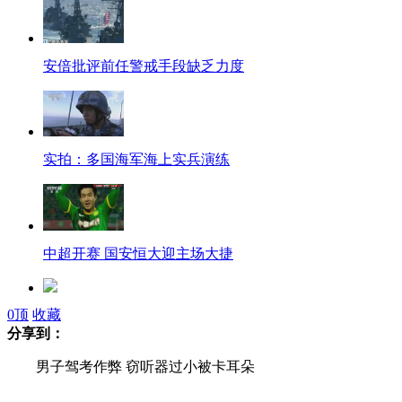
安倍批评前任警戒手段缺乏力度
实拍：多国海军海上实兵演练
中超开赛 国安恒大迎主场大捷
0
顶
收藏
网店兜售“防春困”神器
分享到：
男子驾考作弊 窃听器过小被卡耳朵
女白领3年每天一顿饭 体重反增