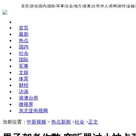
首页
|
滚动
|
国内
|
国际
|
军事
|
社会
|
地方
|
港澳
|
台湾
|
华人
|
侨网
|
财经
|
金融
|
首页
最新
热点
国内
社会
国际
军事
文娱
体育
财经
访谈
港澳台侨
微视界
东北亚电视网
当前位置：
中新视频
>
热点新闻
>
社会
>
正文