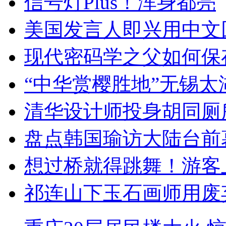
信号灯Plus！浑身都亮
美国发言人即兴用中文
现代密码学之父如何保
“中华赏樱胜地”无锡
清华设计师投身胡同厕
盘点韩国瑜访大陆台前
想过桥就得跳舞！游客
祁连山下玉石画师用废