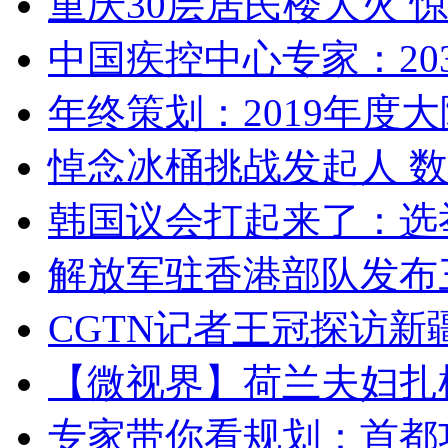
重庆30层居民楼大火
中国疾控中心专家：203
年终策划：2019年度大陆
悼念冰桶挑战发起人 数百
韩国议会打起来了：选举
解放军驻香港部队发布三
CGTN记者王冠探访新疆
【微视界】荷兰夫妇扎根青
专家带你看规划：首都功