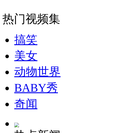
女孩北京地铁殴打老人 痛下狠手拳打脚踢
热门视频集
无痛分娩是否安全 医生回应
搞笑
外交部：反对强权政治霸凌主义
美女
外交部：有关国家言论片面不公正
动物世界
BABY秀
安徽一实载49人客车翻车
奇闻
走！跟着总书记去植树