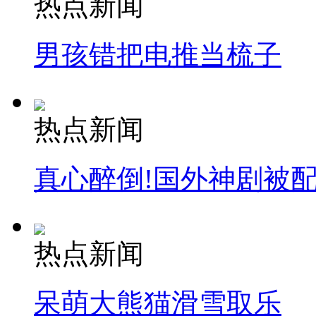
热点新闻
消防员救轻生者
花炮节热闹非凡
减压"枕头大战"
男孩错把电推当梳子
纽约上演“枕头大战”
热点新闻
司机酒驾遇交警 急速倒车逃窜
真心醉倒!国外神剧被
热点新闻
呆萌大熊猫滑雪取乐