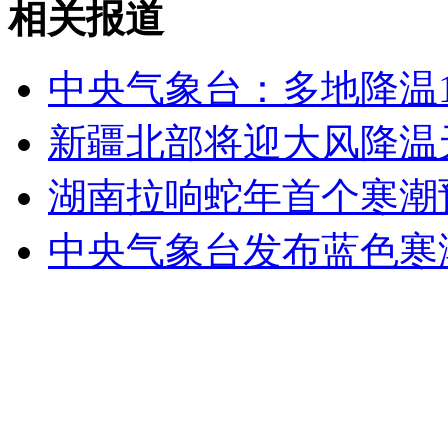
相关报道
女孩北京地铁殴打老人 痛下狠手拳打脚踢
中央气象台：多地降温1
无痛分娩是否安全 医生回应
新疆北部将迎大风降温天
外交部：反对强权政治霸凌主义
湖南拉响蛇年首个寒潮预
中央气象台发布蓝色寒潮
外交部：有关国家言论片面不公正
安徽一实载49人客车翻车