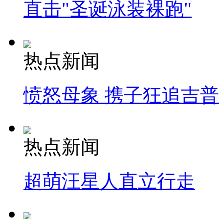
直击"圣诞泳装裸跑"
热点新闻
愤怒母象 携子狂追吉
热点新闻
超萌汪星人直立行走