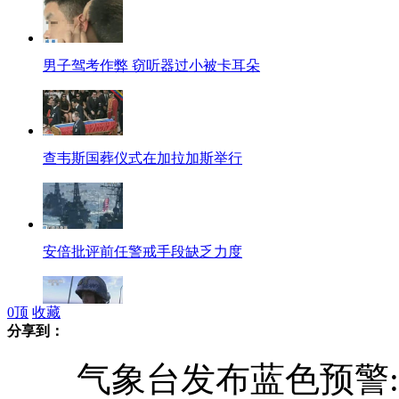
男子驾考作弊 窃听器过小被卡耳朵
查韦斯国葬仪式在加拉加斯举行
安倍批评前任警戒手段缺乏力度
0
顶
收藏
分享到：
实拍：多国海军海上实兵演练
气象台发布蓝色预警:北