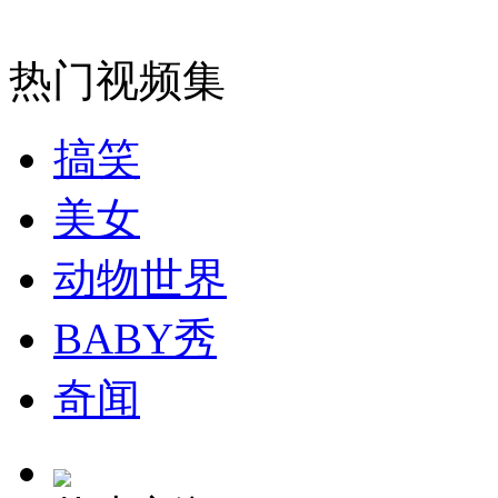
走！跟着总书记去植树
热门视频集
消防员救轻生者
花炮节热闹非凡
减压"枕头大战"
搞笑
美女
纽约上演“枕头大战”
动物世界
司机酒驾遇交警 急速倒车逃窜
BABY秀
奇闻