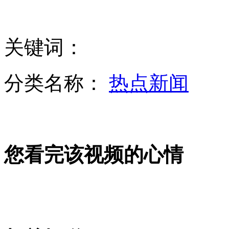
中超开赛 国安恒大迎主场大捷
关键词：
网店兜售“防春困”神器
分类名称：
热点新闻
女白领3年每天一顿饭 体重反增
英球员因争球头部血管破裂猝死
您看完该视频的心情
老师“三八节”写文章称赞老婆
山西运城恶犬咬伤多人 警民合力深夜将其击毙