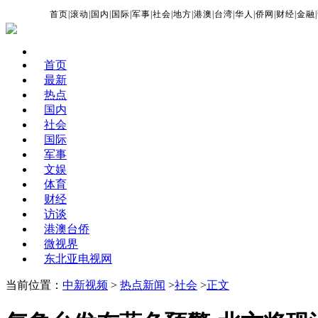
首页
|
滚动
|
国内
|
国际
|
军事
|
社会
|
地方
|
港澳
|
台湾
|
华人
|
侨网
|
财经
|
金融
|
首页
最新
热点
国内
社会
国际
军事
文娱
体育
财经
访谈
港澳台侨
微视界
东北亚电视网
当前位置：
中新视频
>
热点新闻
>
社会
>
正文