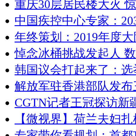
重庆30层居民楼大火
中国疾控中心专家：203
年终策划：2019年度大陆
悼念冰桶挑战发起人 数百
韩国议会打起来了：选举
解放军驻香港部队发布三
CGTN记者王冠探访新疆
【微视界】荷兰夫妇扎根青
专家带你看规划：首都功