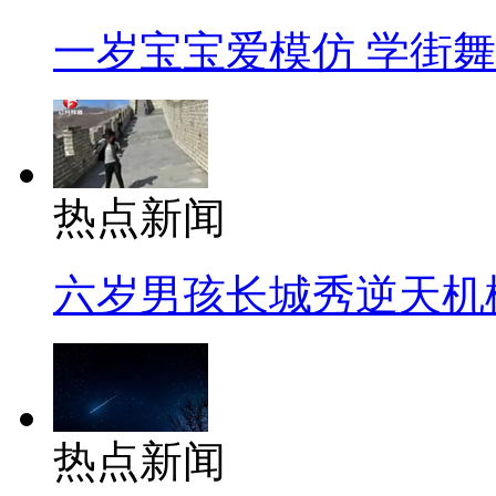
一岁宝宝爱模仿 学街
热点新闻
六岁男孩长城秀逆天机
热点新闻