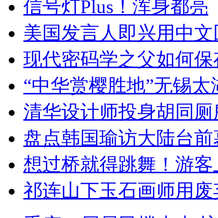
信号灯Plus！浑身都亮
美国发言人即兴用中文
现代密码学之父如何保
“中华赏樱胜地”无锡
清华设计师投身胡同厕
盘点韩国瑜访大陆台前
想过桥就得跳舞！游客
祁连山下玉石画师用废