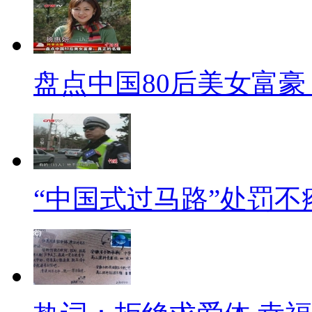
罗颖怡，信宝国际主席罗家宝
美貌打天下，律师出身的她两年前
炒股，又出任仁济总理，收获颇
盘点中国80后美女富
标题：为何80后双独家庭要
口播：双独家庭，是指夫妻双
应对人口老龄化等难题，双独家
过，“丁克一族”、“独二代”依然
“中国式过马路”处罚不
解说：
80后成长在改革开放年代，
步入社会后遭遇激烈竞争压力，