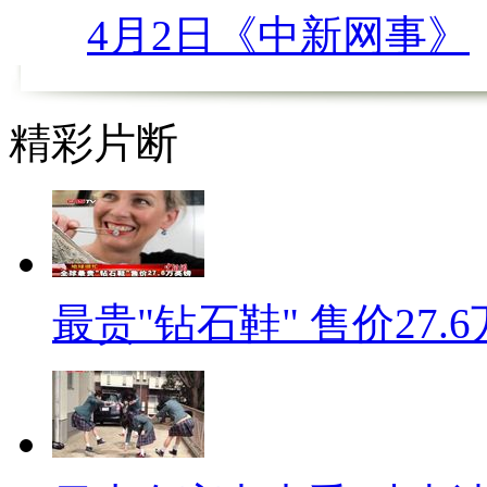
依法严管“中国式过马路”在中国
4月2日《中新网事》
人要面临罚款。不过，虽然有法
【正文】近日，各地交管部门
精彩片断
方式出台了，但执行起来却困难
【正文】困难一、财大气粗
【同期】
“你罚款我给你，我宁波以后
最贵"钻石鞋" 售价27.
困难二、破罐破摔
“闯红灯就闯红灯了，要你们
你拿走，我不要了。”