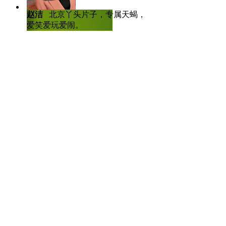
证，提供生育情况证明，夫妻双
赵洁
北京丫头片子，专属天蝎，爱哭
陈虎龙
中国传
续，让不少家庭打消了本就不坚
爱笑爱玩爱闹。
士，曾任深圳大
人比赛全国八强
【标题】地铁十八怪，你是
【口播】地铁是一个城市的缩
现众生百态的地方。在地铁上，
不”闻风丧胆”，他们就是——地
【解说】
第一怪：香气袭人怪
致命武器：超浓劣质香水
厚脸皮度：两颗星