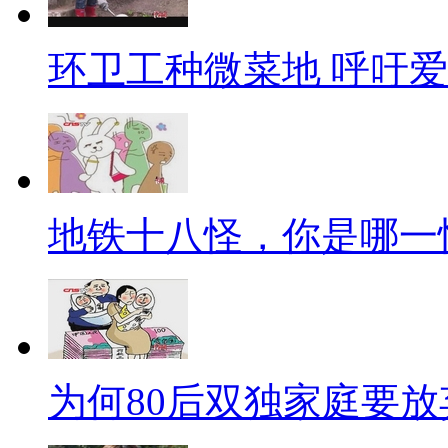
百富榜第三。杨惠妍毕业于美国
环卫工种微菜地 呼吁
专业学士学位。现任碧桂园的执
中，是一位亲切、稳重的“邻家女
刘畅，新希望集团董事长刘永好
广泛接触企业界名流，拜师学艺
地铁十八怪，你是哪一
生银行两家上市公司，只是一个
大的饲料生产商，基业常青是刘
林恬儿，寰亚集团主席林建岳长
优良血统，一对精灵大眼、标准
为何80后双独家庭要放
亚大学政治系硕士，绝对是读得