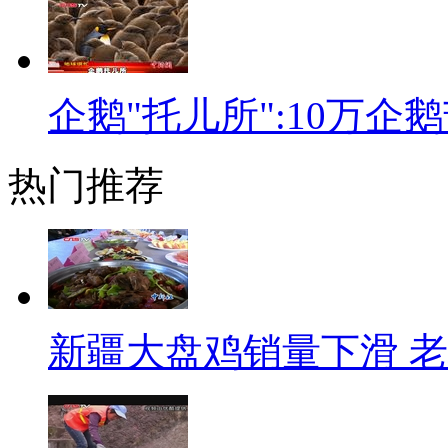
了。其实，治理“中国式过马路
上策，偏要被法规的鞭子抽着走
成“公愤”，相信在法律和道德的
企鹅"托儿所":10万企
少。
热门推荐
标题：盘点中国80后美女富
口播：今天，很多80后都在
人，她们是一群年轻貌美身价过
们的成长经历广为流传。来看看
新疆大盘鸡销量下滑 
解说：
杨惠妍：碧桂园主席杨国强的女