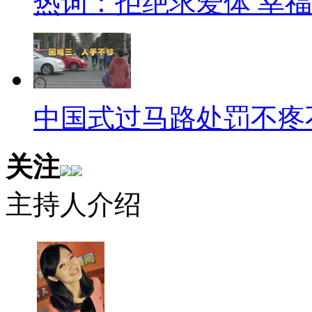
热词：拒绝求爱体 幸
生二胎的双独家庭，各有各的考
首要因素就是经济条件的制约
承受抚养两个孩子。很多80后
族，没办法在生儿育女上有多余
中国式过马路处罚不疼
许多80后独生子女的生育观
关注
满堂的思想逐渐淡化，尤其是近
问题，让年轻父母十分担忧，他
主持人介绍
好的生存成长环境，如果不能给
此外，生二胎涉及多项审批，
流程堪比办理落户手续：需提供