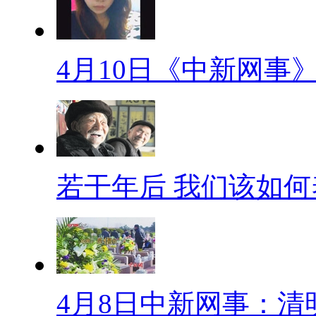
近日，一张明信片火了。一位
复：“你若想真心追我，就在清
觉很励志，许多人表示：“要是
4月10日《中新网事
华”
幸福官司
郑州九旬老太认为养女孝顺，
若干年后 我们该如何
拒。近日,老人因担心自己的亲生
院，请求判由养女继承她的房产
下，了却了老人的心愿，这真可
波浪路
4月8日中新网事：清