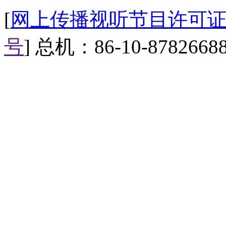
凶残指数：两颗半 别累着自
[
网上传播视听节目许可证（0
第四怪：当众调情怪
号
] 总机：86-10-8782668
致命武器：催吐言辞 过密举
厚脸皮度：五颗星
凶残指数：两颗 公共场合注
第五怪：大胃贪吃怪
致命武器：方便面，薯片，
厚脸皮度：四颗星
凶残指数：三颗 吃多了胖啊