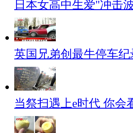
日本女高中生爱"冲击波
困难三、人手不够
【同期声】交警
有的不听你的再说了你像这样
英国兄弟创最牛停车纪
纠缠半天为了这一个违章整个路
【口播】破解中国式过马路，
尝试之后，罚款成了各地交警最
下下之策，不值得推广。那么国
当祭扫遇上e时代 你会
【正文】美国：闯红灯的惩罚
元~500美元不等，罚金包括违
罚款较高，单项罚金为446美