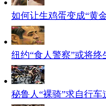
50美元~100美元之间。除了罚
如何让生鸡蛋变成“黄金
德国：以讲究秩序和纪律而著
者将会面临很严重的后果，不仅
个人贷款利率、人身保险费用的
长时间的贷款，而闯红灯者却不
纽约“食人警察”或将终
远比其他人高。
加拿大：在加拿大的多伦多，根
拍到的闯红灯过程记录一次罚款2
附加费和5美元的法庭费用，总共
秘鲁人“裸骑”求自行车
【口播】看了别的国家对于闯