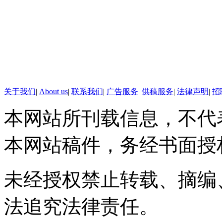
凶残指数：两颗半 地铁封闭
第二怪：摇摆hippop怪
致命武器：漏音耳机切克闹
关于我们
|
About us
|
联系我们
|
广告服务
|
供稿服务
|
法律声明
|
招
厚脸皮度：两颗星半
本网站所刊载信息，不代
凶残指数：两颗 换个耳机吧
本网站稿件，务经书面授
第三怪：游戏达人怪
致命武器：游戏机
未经授权禁止转载、摘编
厚脸皮度：一颗半
法追究法律责任。