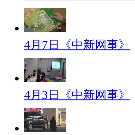
半年多以来，在昆明的二环路
浪路”，最严重处路面与隆起高差
慎从车上摔下。而昆明市交通局
无人整修。
4月7日《中新网事》
穷忙族
穷忙族原指薪水不多整日奔波
的“穷忙一族”，这个定义又逐
后继续投入工作，而在消费过后
4月3日《中新网事》
【标题】“中国式过马路”处
【口播】在路口凑够一拨人就