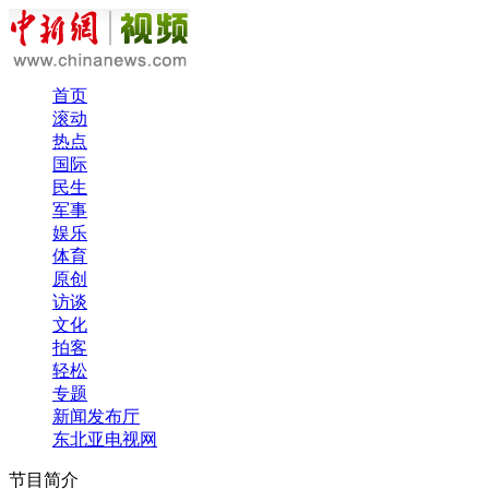
首页
滚动
热点
国际
民生
军事
娱乐
体育
原创
访谈
文化
拍客
轻松
专题
新闻发布厅
东北亚电视网
节目简介