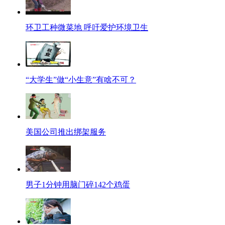
环卫工种微菜地 呼吁爱护环境卫生
“大学生”做“小生意”有啥不可？
美国公司推出绑架服务
男子1分钟用脑门碎142个鸡蛋