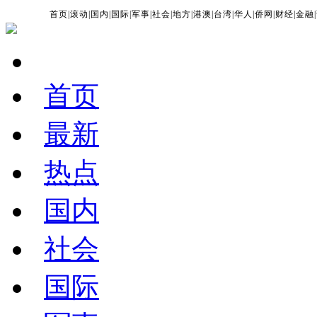
首页
|
滚动
|
国内
|
国际
|
军事
|
社会
|
地方
|
港澳
|
台湾
|
华人
|
侨网
|
财经
|
金融
|
首页
最新
热点
国内
社会
国际