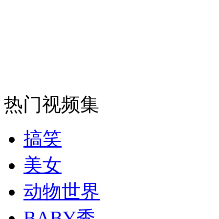
走！跟着总书记去植树
消防员救轻生者
花炮节热闹非凡
减压"枕头大战"
纽约上演“枕头大战”
热门视频集
司机酒驾遇交警 急速倒车逃窜
搞笑
美女
动物世界
BABY秀