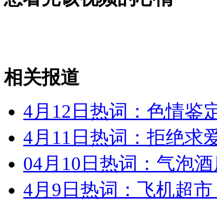
女孩北京地铁殴打老人 痛下狠手拳打脚踢
无痛分娩是否安全 医生回应
相关报道
外交部：反对强权政治霸凌主义
4月12日热词：色情鉴
外交部：有关国家言论片面不公正
4月11日热词：拒绝求
04月10日热词：气泡酒
安徽一实载49人客车翻车
4月9日热词：飞机超市