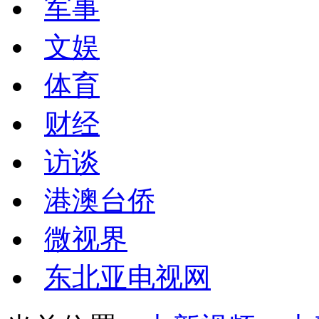
军事
文娱
体育
财经
访谈
港澳台侨
微视界
东北亚电视网