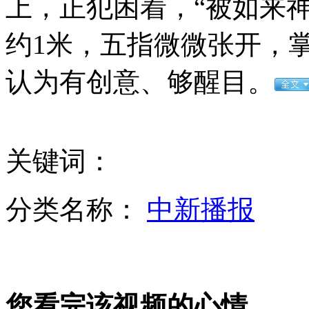
上，正犯困着，“被如来
约1米，五指微微张开，掌
粤纠风办暗访:乡镇多部门无人上班门卫处赌钱
认为有创意、够醒目。
会车逆行占道躲闪不及 货车迎面撞火车
关键词：
分类名称：
中新播报
揭秘H7N9禽流感病毒研判过程
山西运城恶犬咬伤多人 警民合力深夜将其击毙
您看完该视频的心情