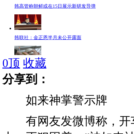
韩高管称朝鲜或在15日展示新研发导弹
韩联社：金正恩半月未公开露面
0
顶
收藏
广东：夫妻二人被砍 丈夫惨遭割鼻
分享到：
如来神掌警示牌
少女团蕾丝短裙长靴秀热舞
有网友发微博称，开车
河南人感染H7N9发病地启动信息日报告制度