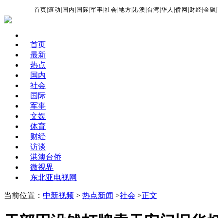
首页
|
滚动
|
国内
|
国际
|
军事
|
社会
|
地方
|
港澳
|
台湾
|
华人
|
侨网
|
财经
|
金融
|
首页
最新
热点
国内
社会
国际
军事
文娱
体育
财经
访谈
港澳台侨
微视界
东北亚电视网
当前位置：
中新视频
>
热点新闻
>
社会
>
正文