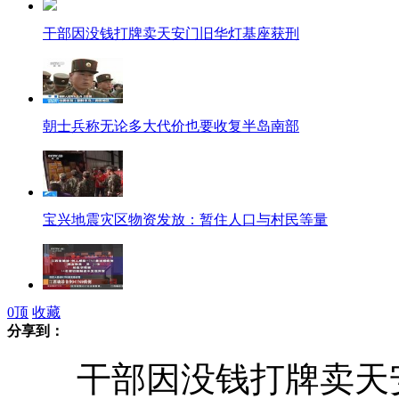
干部因没钱打牌卖天安门旧华灯基座获刑
朝士兵称无论多大代价也要收复半岛南部
宝兴地震灾区物资发放：暂住人口与村民等量
0
顶
收藏
江西确诊首例人感染H7N9禽流感病例
分享到：
干部因没钱打牌卖天安门