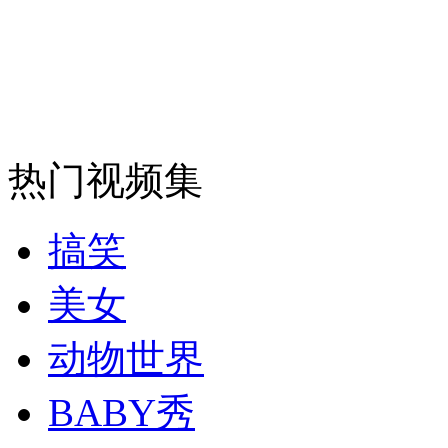
安徽一实载49人客车翻车
走！跟着总书记去植树
热门视频集
消防员救轻生者
花炮节热闹非凡
减压"枕头大战"
搞笑
美女
纽约上演“枕头大战”
动物世界
司机酒驾遇交警 急速倒车逃窜
BABY秀