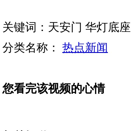
圆明园文化柏林展回国展:大量真品文物首亮相
关键词：天安门 华灯底座
“五一”小长假1200多家景区门票平均优惠20%
分类名称：
热点新闻
北京一咖啡馆以“一夜情”作诱饵诈骗27人
您看完该视频的心情
俄国防部将对俄武器装备升级改造
实拍：震后第一课