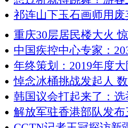
祁连山下玉石画师用废
重庆30层居民楼大火
中国疾控中心专家：203
年终策划：2019年度大陆
悼念冰桶挑战发起人 数百
韩国议会打起来了：选举
解放军驻香港部队发布三
CGTN记者王冠探访新疆