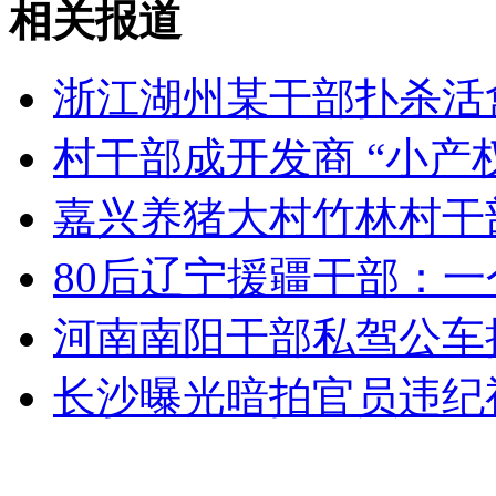
相关报道
山西运城恶犬咬伤多人 警民合力深夜将其击毙
浙江湖州某干部扑杀活禽
村干部成开发商 “小产
女孩北京地铁殴打老人 痛下狠手拳打脚踢
嘉兴养猪大村竹林村干
无痛分娩是否安全 医生回应
80后辽宁援疆干部：
外交部：反对强权政治霸凌主义
河南南阳干部私驾公车
长沙曝光暗拍官员违纪
外交部：有关国家言论片面不公正