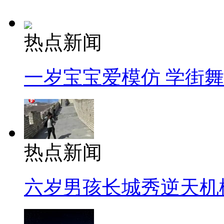
热点新闻
一岁宝宝爱模仿 学街
热点新闻
六岁男孩长城秀逆天机