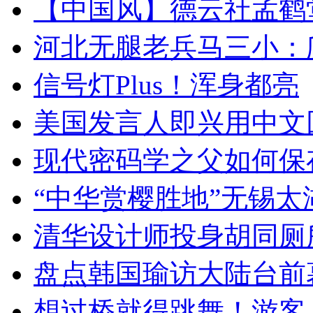
【中国风】德云社孟鹤
河北无腿老兵马三小：爬
信号灯Plus！浑身都亮
美国发言人即兴用中文
现代密码学之父如何保
“中华赏樱胜地”无锡
清华设计师投身胡同厕
盘点韩国瑜访大陆台前
想过桥就得跳舞！游客