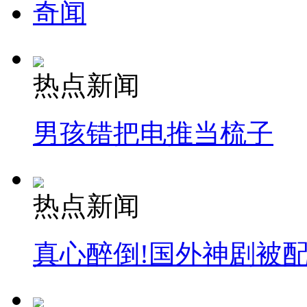
奇闻
热点新闻
男孩错把电推当梳子
热点新闻
真心醉倒!国外神剧被