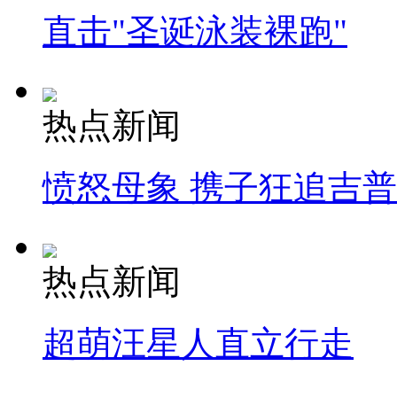
直击"圣诞泳装裸跑"
热点新闻
愤怒母象 携子狂追吉
热点新闻
超萌汪星人直立行走