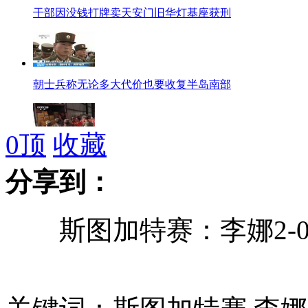
干部因没钱打牌卖天安门旧华灯基座获刑
朝士兵称无论多大代价也要收复半岛南部
0
顶
收藏
宝兴地震灾区物资发放：暂住人口与村民等量
分享到：
斯图加特赛：李娜2-0
江西确诊首例人感染H7N9禽流感病例
圆明园文化柏林展回国展:大量真品文物首亮相