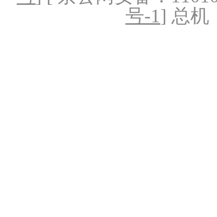
号-1
] 总机：