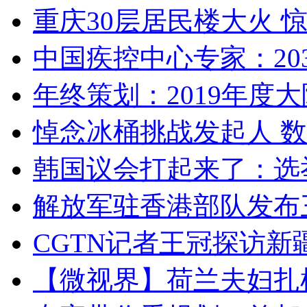
重庆30层居民楼大火
中国疾控中心专家：203
年终策划：2019年度大陆
悼念冰桶挑战发起人 数百
韩国议会打起来了：选举
解放军驻香港部队发布三
CGTN记者王冠探访新疆
【微视界】荷兰夫妇扎根青