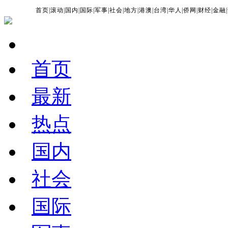
首页
|
滚动
|
国内
|
国际
|
军事
|
社会
|
地方
|
港澳
|
台湾
|
华人
|
侨网
|
财经
|
金融
|
首页
最新
热点
国内
社会
国际