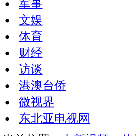
军事
文娱
体育
财经
访谈
港澳台侨
微视界
东北亚电视网