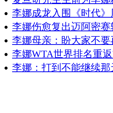
李娜成龙入围《时代》
外交部：反对强权政治霸凌主义
李娜伤愈复出迈阿密赛
外交部：有关国家言论片面不公正
李娜母亲：盼大家不要
李娜WTA世界排名重
安徽一实载49人客车翻车
李娜：打到不能继续那
走！跟着总书记去植树
消防员救轻生者
花炮节热闹非凡
减压"枕头大战"