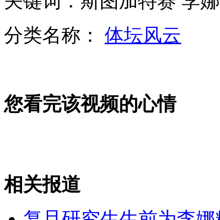
关键词：斯图加特赛 李娜
分类名称：
体坛风云
“五一”小长假1200多家景区门票平均优惠20%
北京一咖啡馆以“一夜情”作诱饵诈骗27人
您看完该视频的心情
山西运城恶犬咬伤多人 警民合力深夜将其击毙
相关报道
女孩北京地铁殴打老人 痛下狠手拳打脚踢
复旦研究生生前为李娜
无痛分娩是否安全 医生回应