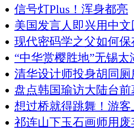
信号灯Plus！浑身都亮
美国发言人即兴用中文
现代密码学之父如何保
“中华赏樱胜地”无锡
清华设计师投身胡同厕
盘点韩国瑜访大陆台前
想过桥就得跳舞！游客
祁连山下玉石画师用废