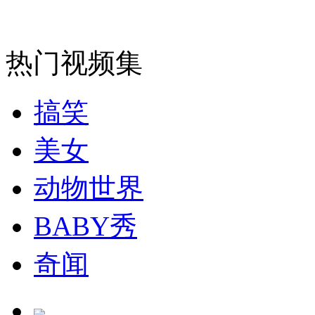
热门视频集
纽约上演“枕头大战”
搞笑
司机酒驾遇交警 急速倒车逃窜
美女
动物世界
BABY秀
奇闻