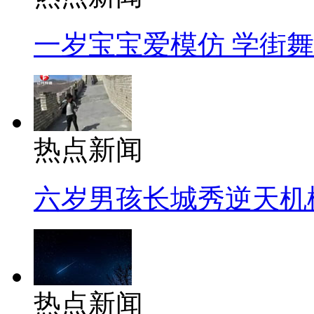
一岁宝宝爱模仿 学街
热点新闻
六岁男孩长城秀逆天机
热点新闻