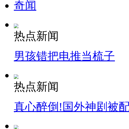
奇闻
热点新闻
男孩错把电推当梳子
热点新闻
真心醉倒!国外神剧被