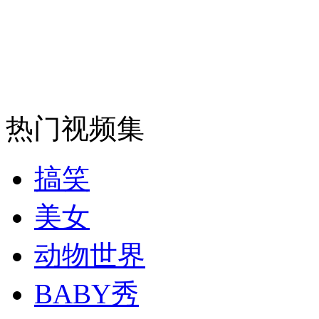
走！跟着总书记去植树
消防员救轻生者
花炮节热闹非凡
减压"枕头大战"
热门视频集
搞笑
纽约上演“枕头大战”
美女
司机酒驾遇交警 急速倒车逃窜
动物世界
BABY秀