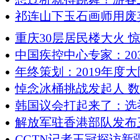
祁连山下玉石画师用废
重庆30层居民楼大火
中国疾控中心专家：203
年终策划：2019年度大陆
悼念冰桶挑战发起人 数百
韩国议会打起来了：选举
解放军驻香港部队发布三
CGTN记者王冠探访新疆