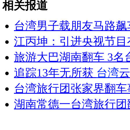
相关报道
山西运城恶犬咬伤多人 警民合力深夜将其击毙
台湾男子载朋友马路飙
女孩北京地铁殴打老人 痛下狠手拳打脚踢
江丙坤：引进央视节目
无痛分娩是否安全 医生回应
旅游大巴湖南翻车 3名
追踪13年无所获
台湾
云
外交部：反对强权政治霸凌主义
台湾旅行团张家界翻车事
外交部：有关国家言论片面不公正
湖南常德一台湾旅行团
安徽一实载49人客车翻车