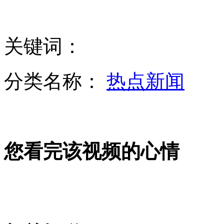
网曝大学两室友为斗酒立生死状
5岁女童被反锁家中 攀水管坠楼
关键词：
分类名称：
热点新闻
雅安震区见闻:上里古镇游客稀少商户生意难做
火锅店羊肉进货公开的秘密：猪肉鸭肉混合羊肉
您看完该视频的心情
记者追问火锅店羊肉真假 店长称不敢评论