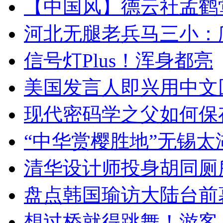
【中国风】德云社孟鹤
河北无腿老兵马三小：爬
信号灯Plus！浑身都亮
美国发言人即兴用中文
现代密码学之父如何保
“中华赏樱胜地”无锡
清华设计师投身胡同厕
盘点韩国瑜访大陆台前
想过桥就得跳舞！游客