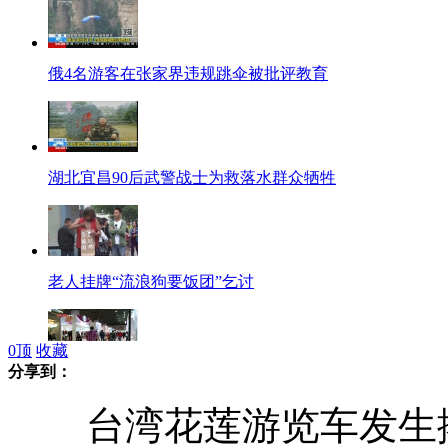
俄4名游客在张家界违规跳伞被批评教育
湖北宜昌90后武警战士为救落水群众牺牲
老人挂牌“流浪狗要饭团”乞讨
0
顶
收藏
分享到：
广交会现恢复性增长 要建立外贸竞争新优势
台湾花莲游览车发生擦撞