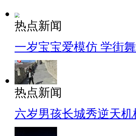
热点新闻
一岁宝宝爱模仿 学街
热点新闻
六岁男孩长城秀逆天机