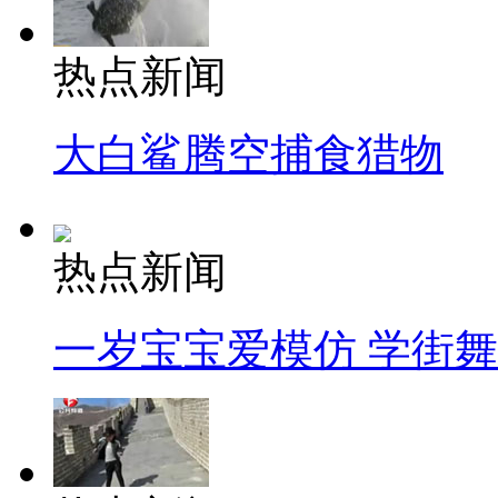
热点新闻
大白鲨腾空捕食猎物
热点新闻
一岁宝宝爱模仿 学街