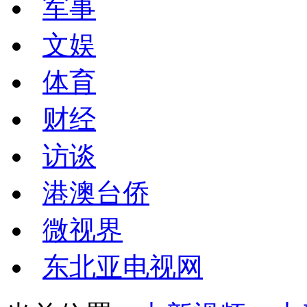
军事
文娱
体育
财经
访谈
港澳台侨
微视界
东北亚电视网