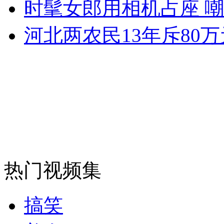
时髦女郎用相机占座 
消防员救轻生者
花炮节热闹非凡
减压"枕头大战"
河北两农民13年斥80
纽约上演“枕头大战”
司机酒驾遇交警 急速倒车逃窜
热门视频集
搞笑