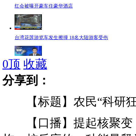
红会被曝开豪车住豪华酒店
台湾花莲游览车发生擦撞 18名大陆游客受伤
0
顶
收藏
联合国称化武调查指向叙反对派
分享到：
【标题】农民“科研狂
俄4名游客在张家界违规跳伞被批评教育
【口播】提起核聚变，
湖北宜昌90后武警战士为救落水群众牺牲