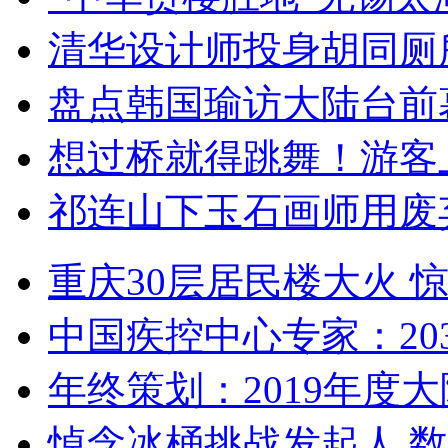
清华设计师投身胡同厕
盘点韩国瑜访大陆台前
想过桥就得跳舞！游客
祁连山下玉石画师用废
重庆30层居民楼大火
中国疾控中心专家：203
年终策划：2019年度大陆
悼念冰桶挑战发起人 数百