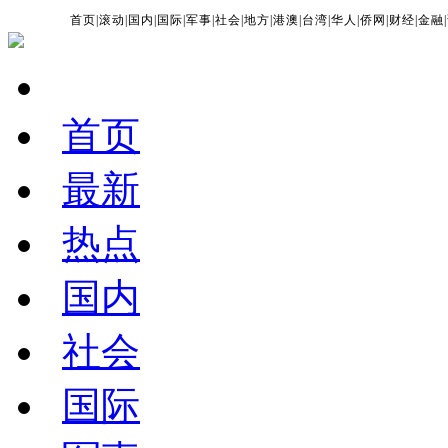
首页
|
滚动
|
国内
|
国际
|
军事
|
社会
|
地方
|
港澳
|
台湾
|
华人
|
侨网
|
财经
|
金融
|
首页
最新
热点
国内
社会
国际