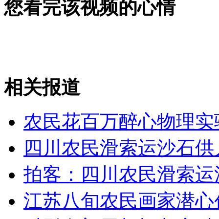
您看完该视频的心情
无痛分娩是否安全 医生回应
外交部：反对强权政治霸凌主义
相关报道
外交部：有关国家言论片面不公正
农民花百万醉心物理实
四川农民滑索运沙石供
安徽一实载49人客车翻车
拍客：四川农民滑索运
江苏八旬农民画家潜心
走！跟着总书记去植树