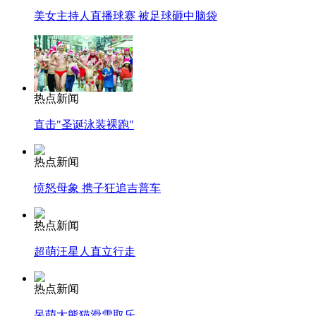
美女主持人直播球赛 被足球砸中脑袋
热点新闻
直击"圣诞泳装裸跑"
热点新闻
愤怒母象 携子狂追吉普车
热点新闻
超萌汪星人直立行走
热点新闻
呆萌大熊猫滑雪取乐