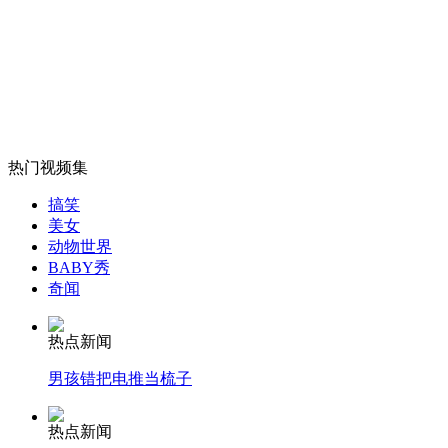
土耳其逮捕9名土叙边境爆炸案嫌疑人
山西运城恶犬咬伤多人 警民合力深夜将其击毙
热门视频集
女孩北京地铁殴打老人 痛下狠手拳打脚踢
搞笑
美女
动物世界
无痛分娩是否安全 医生回应
BABY秀
奇闻
外交部：反对强权政治霸凌主义
热点新闻
男孩错把电推当梳子
外交部：有关国家言论片面不公正
热点新闻