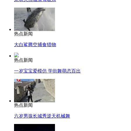
热点新闻
大白鲨腾空捕食猎物
热点新闻
一岁宝宝爱模仿 学街舞萌态百出
热点新闻
六岁男孩长城秀逆天机械舞