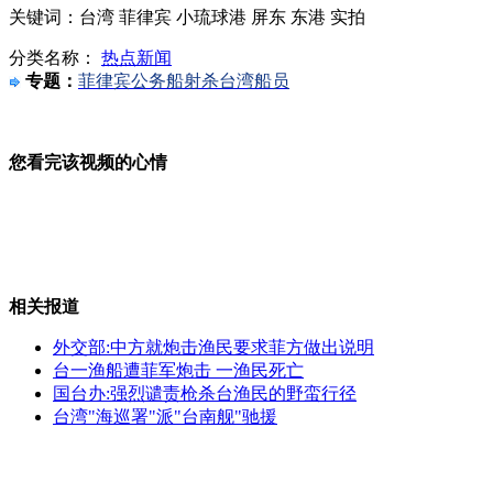
关键词：台湾 菲律宾 小琉球港 屏东 东港 实拍
实拍警方壁橱中解救出被绑架女子
分类名称：
热点新闻
专题：
菲律宾公务船射杀台湾船员
广东一高校食堂摆"全鸡宴" 被疑趁低价入货
您看完该视频的心情
广东儿童哮喘15年增一倍 六七成由空调螨虫诱发
相关报道
外交部:中方就炮击渔民要求菲方做出说明
台一渔船遭菲军炮击 一渔民死亡
两男子“分工”盗车全过程
国台办:强烈谴责枪杀台渔民的野蛮行径
台湾"海巡署"派"台南舰"驰援