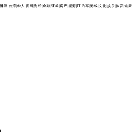
港澳
|
台湾
|
华人
|
侨网
|
财经
|
金融
|
证券
|
房产
|
能源
|
IT
|
汽车
|
游戏
|
文化
|
娱乐
|
体育
|
健康