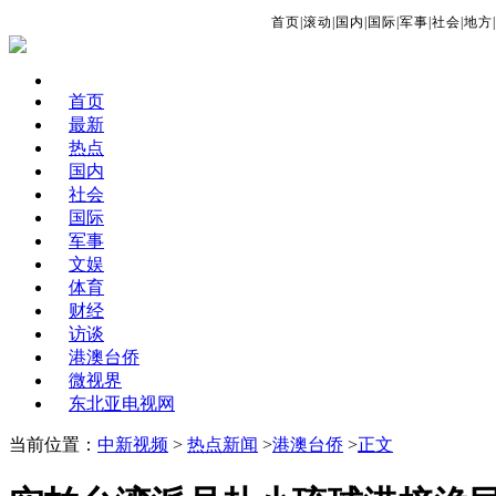
首页
|
滚动
|
国内
|
国际
|
军事
|
社会
|
地方
|
首页
最新
热点
国内
社会
国际
军事
文娱
体育
财经
访谈
港澳台侨
微视界
东北亚电视网
当前位置：
中新视频
>
热点新闻
>
港澳台侨
>
正文