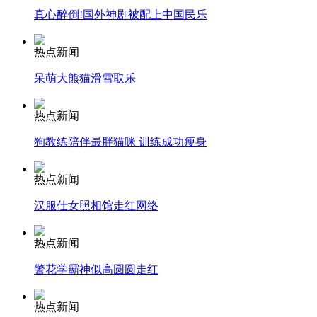
真心醉倒!国外神剧被配上中国民乐
安徽一实载49人客车翻车
热点新闻
呆萌大熊猫滑雪取乐
走！跟着总书记去植树
热点新闻
狗教练陪伴最胖猫咪 训练成功瘦身
消防员救轻生者
花炮节热闹非凡
减压"枕头大战"
热点新闻
汉服仕女照相馆走红网络
纽约上演“枕头大战”
热点新闻
警花学霸神似高圆圆走红
司机酒驾遇交警 急速倒车逃窜
热点新闻