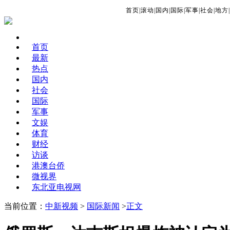
首页
|
滚动
|
国内
|
国际
|
军事
|
社会
|
地方
|
首页
最新
热点
国内
社会
国际
军事
文娱
体育
财经
访谈
港澳台侨
微视界
东北亚电视网
当前位置：
中新视频
>
国际新闻
>
正文