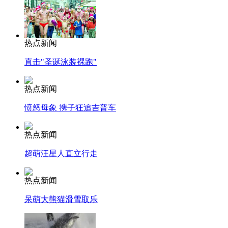
热点新闻
直击"圣诞泳装裸跑"
热点新闻
愤怒母象 携子狂追吉普车
热点新闻
超萌汪星人直立行走
热点新闻
呆萌大熊猫滑雪取乐