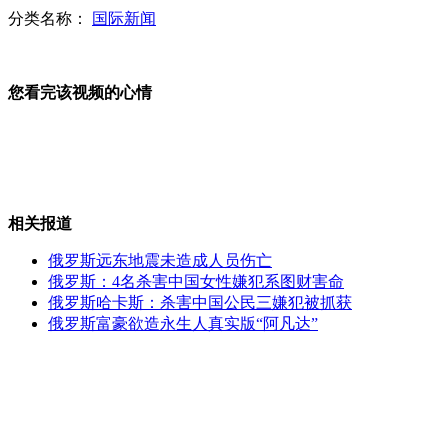
分类名称：
国际新闻
乌鲁木齐天然气气源紧张 司机苦等数小时加气
您看完该视频的心情
调查称母女年龄相差25岁最和谐
相关报道
弃考哥撞亲妈称高考没用毕业只赚两三千
俄罗斯远东地震未造成人员伤亡
俄罗斯：4名杀害中国女性嫌犯系图财害命
俄罗斯哈卡斯：杀害中国公民三嫌犯被抓获
中国驻美大使——中方对钓鱼岛主权不容置疑
俄罗斯富豪欲造永生人真实版“阿凡达”
湛江女童被电梯切脚 断肢四十分钟后寻回