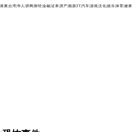
港澳
|
台湾
|
华人
|
侨网
|
财经
|
金融
|
证券
|
房产
|
能源
|
IT
|
汽车
|
游戏
|
文化
|
娱乐
|
体育
|
健康