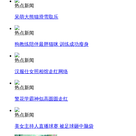
热点新闻
呆萌大熊猫滑雪取乐
走！跟着总书记去植树
热点新闻
狗教练陪伴最胖猫咪 训练成功瘦身
消防员救轻生者
花炮节热闹非凡
减压"枕头大战"
热点新闻
汉服仕女照相馆走红网络
纽约上演“枕头大战”
热点新闻
警花学霸神似高圆圆走红
司机酒驾遇交警 急速倒车逃窜
热点新闻
美女主持人直播球赛 被足球砸中脑袋