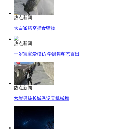
热点新闻
大白鲨腾空捕食猎物
热点新闻
一岁宝宝爱模仿 学街舞萌态百出
热点新闻
六岁男孩长城秀逆天机械舞