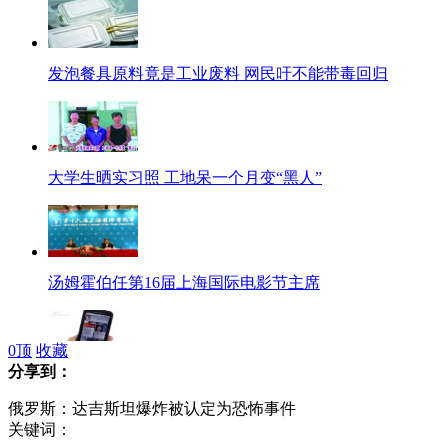
发泡餐具原料竟是工业废料 网民吁不能带毒回归
大学生晒实习照 工地呆一个月变“黑人”
汤姆霍伯任第16届上海国际电影节主席
0
顶
收藏
分享到：
白领日均玩手机时间排行 北京6.72小时居首
俄罗斯：达吉斯坦爆炸被认定为恐怖事件
关键词：