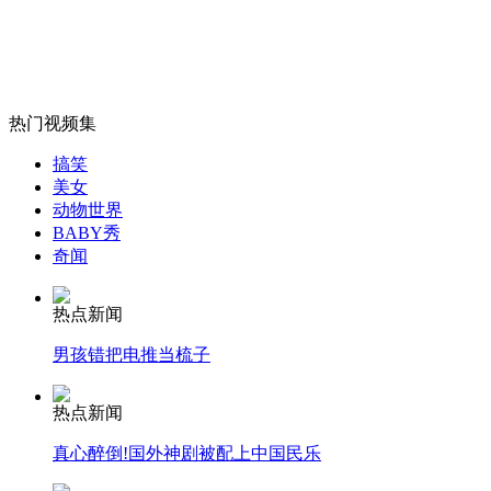
山西运城恶犬咬伤多人 警民合力深夜将其击毙
热门视频集
女孩北京地铁殴打老人 痛下狠手拳打脚踢
搞笑
美女
无痛分娩是否安全 医生回应
动物世界
BABY秀
奇闻
外交部：反对强权政治霸凌主义
热点新闻
外交部：有关国家言论片面不公正
男孩错把电推当梳子
热点新闻
真心醉倒!国外神剧被配上中国民乐
安徽一实载49人客车翻车