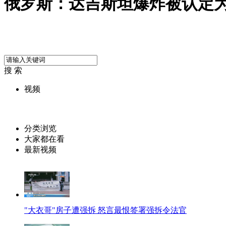
俄罗斯：达吉斯坦爆炸被认定
搜 索
视频
分类浏览
大家都在看
最新视频
"大衣哥"房子遭强拆 怒言最恨签署强拆令法官