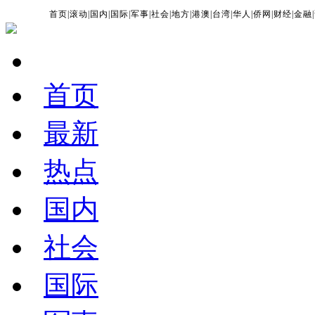
首页
|
滚动
|
国内
|
国际
|
军事
|
社会
|
地方
|
港澳
|
台湾
|
华人
|
侨网
|
财经
|
金融
|
首页
最新
热点
国内
社会
国际