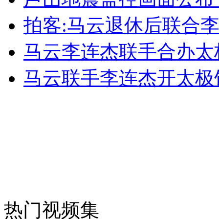
外交部：有关国家言论片面不公正
拍客:马云退休后联合
马云李连杰联手合办太
安徽一实载49人客车翻车
马云联手李连杰开太极
走！跟着总书记去植树
消防员救轻生者
花炮节热闹非凡
减压"枕头大战"
热门视频集
纽约上演“枕头大战”