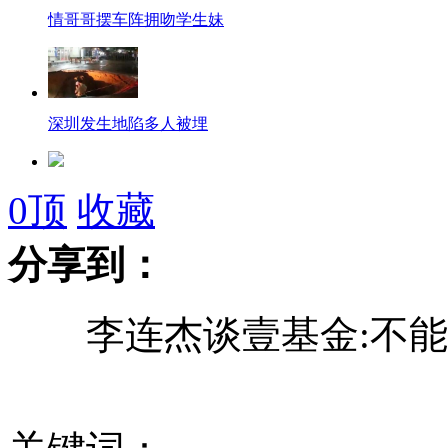
情哥哥摆车阵拥吻学生妹
深圳发生地陷多人被埋
日严格执行动画分级制 看《奥特曼》要大人陪伴
0
顶
收藏
分享到：
深圳一女子地铁站台大便被网友曝光
李连杰谈壹基金:不能
山西一纪检组长开警车进京办私事被免职
浙江冤案叔侄各获国家赔偿金110余万元