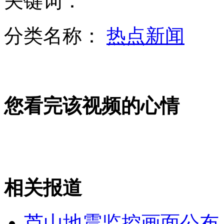
关键词：
男子杀人改名换姓16年 变身高校客座教授
分类名称：
热点新闻
桥下彻否认慰安妇是“性奴”
山西运城恶犬咬伤多人 警民合力深夜将其击毙
您看完该视频的心情
女孩北京地铁殴打老人 痛下狠手拳打脚踢
无痛分娩是否安全 医生回应
相关报道
外交部：反对强权政治霸凌主义
芦山地震监控画面公布