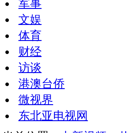
军事
文娱
体育
财经
访谈
港澳台侨
微视界
东北亚电视网