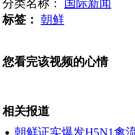
分类名称：
国际新闻
标签：
朝鲜
情哥哥摆车阵拥吻学生妹
您看完该视频的心情
深圳发生地陷多人被埋
日严格执行动画分级制 看《奥特曼》要大人陪伴
山西运城恶犬咬伤多人 警民合力深夜将其击毙
相关报道
朝鲜证实爆发H5N1禽
女孩北京地铁殴打老人 痛下狠手拳打脚踢