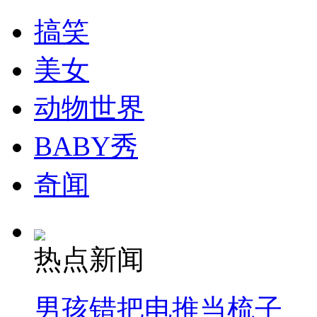
搞笑
消防员救轻生者
花炮节热闹非凡
减压"枕头大战"
美女
动物世界
纽约上演“枕头大战”
BABY秀
司机酒驾遇交警 急速倒车逃窜
奇闻
热点新闻
男孩错把电推当梳子