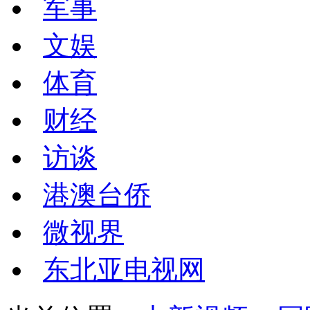
军事
文娱
体育
财经
访谈
港澳台侨
微视界
东北亚电视网