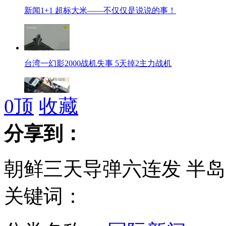
新闻1+1 超标大米——不仅仅是说说的事！
台湾一幻影2000战机失事 5天掉2主力战机
0
顶
收藏
沈阳排水井现女尸 多处遭捆绑
分享到：
朝鲜三天导弹六连发 半
山东章丘炸药厂爆炸致13人遇难
关键词：
李连杰:不能要求公益组织里全是雷锋