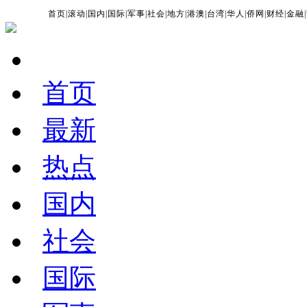
首页
|
滚动
|
国内
|
国际
|
军事
|
社会
|
地方
|
港澳
|
台湾
|
华人
|
侨网
|
财经
|
金融
|
首页
最新
热点
国内
社会
国际