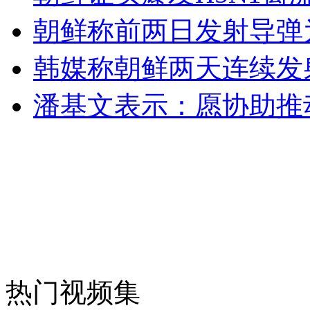
朝鲜称前两日发射导弹
无痛分娩是否安全 医生回应
韩媒称朝鲜两天连续发
外交部：反对强权政治霸凌主义
潘基文表示：愿协助推
外交部：有关国家言论片面不公正
安徽一实载49人客车翻车
热门视频集
走！跟着总书记去植树