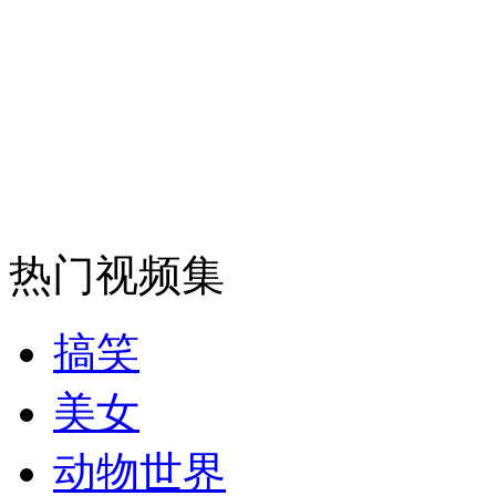
吉林火灾一重患被诊断脑死亡 家属盼奇迹出现
山西运城恶犬咬伤多人 警民合力深夜将其击毙
女孩北京地铁殴打老人 痛下狠手拳打脚踢
热门视频集
无痛分娩是否安全 医生回应
搞笑
外交部：反对强权政治霸凌主义
美女
外交部：有关国家言论片面不公正
动物世界