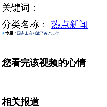
关键词：
吉林卫生厅：大火事故15名危重患气管均切开
分类名称：
热点新闻
专题：
国家主席习近平美洲之行
开发南沙渔业高薪仍招人难 业界吁建渔业学校
您看完该视频的心情
吉林宝源丰禽业公司火灾部分轻伤者出院
美国摔跤娱乐秀8月重登上海 未来或加盟中国选手
相关报道