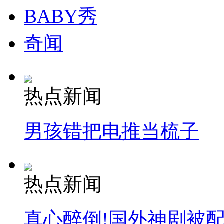
BABY秀
安徽一实载49人客车翻车
奇闻
走！跟着总书记去植树
热点新闻
消防员救轻生者
花炮节热闹非凡
减压"枕头大战"
男孩错把电推当梳子
纽约上演“枕头大战”
热点新闻
司机酒驾遇交警 急速倒车逃窜
真心醉倒!国外神剧被