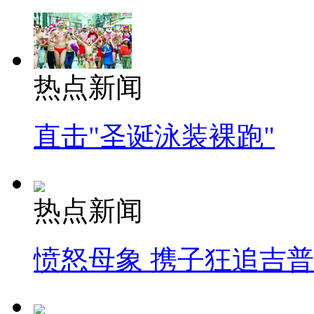
热点新闻
直击"圣诞泳装裸跑"
热点新闻
愤怒母象 携子狂追吉