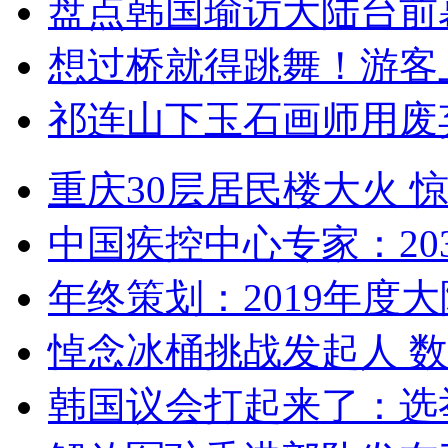
盘点韩国瑜访大陆台前
想过桥就得跳舞！游客
祁连山下玉石画师用废
重庆30层居民楼大火
中国疾控中心专家：203
年终策划：2019年度大陆
悼念冰桶挑战发起人 数百
韩国议会打起来了：选举