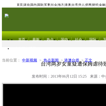
首页
|
滚动
|
国内
|
国际
|
军事
|
社会
|
地方
|
港澳
|
台湾
|
华人
|
侨网
|
财经
|
金融
|
首页
最新
热点
国内
社会
国际
东北亚电视网
当前位置：
中新视频
>
热点新闻
>
港澳台侨
>
正文
台湾两岁女童疑遭保姆虐待
发布时间：2013年06月12日 15:25
来源：中