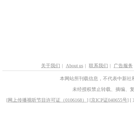
关于我们
|
About us
|
联系我们
|
广告服务
本网站所刊载信息，不代表中新社
未经授权禁止转载、摘编、
[
网上传播视听节目许可证（0106168）
] [
京ICP证040655号
] 