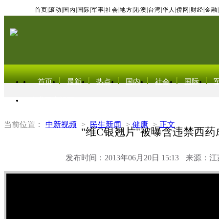
首页
|
滚动
|
国内
|
国际
|
军事
|
社会
|
地方
|
港澳
|
台湾
|
华人
|
侨网
|
财经
|
金融
|
首页
最新
热点
国内
社会
国际
东北亚电视网
当前位置：
中新视频
>
民生新闻
>
健康
>
正文
"维C银翘片"被曝含违禁西药
发布时间：2013年06月20日 15:13
来源：江