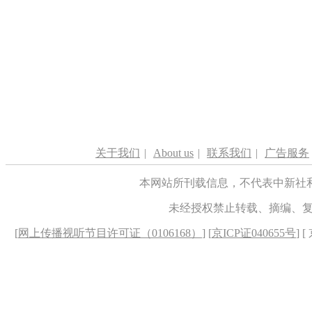
关于我们
|
About us
|
联系我们
|
广告服务
本网站所刊载信息，不代表中新社
未经授权禁止转载、摘编、
[
网上传播视听节目许可证（0106168）
] [
京ICP证040655号
] 