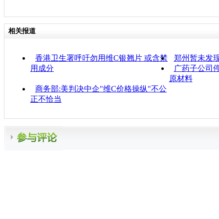
相关报道
香港卫生署呼吁勿用维C银翘片 或含禁
郑州暂未发
用成分
广药子公司停
原材料
商务部:美判决中企"维C价格操纵"不公
正不恰当