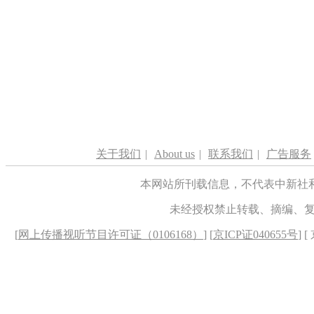
关于我们
|
About us
|
联系我们
|
广告服务
本网站所刊载信息，不代表中新社
未经授权禁止转载、摘编、
[
网上传播视听节目许可证（0106168）
] [
京ICP证040655号
] 