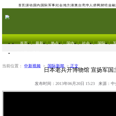
首页
|
滚动
|
国内
|
国际
|
军事
|
社会
|
地方
|
港澳
|
台湾
|
华人
|
侨网
|
财经
|
金融
|
首页
最新
热点
国内
社会
国际
东北亚电视网
当前位置：
中新视频
>
国际新闻
>
正文
日本老兵开博物馆 宣扬军国
发布时间：2013年06月20日 15:23
来源：中