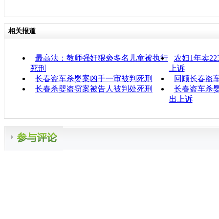
相关报道
最高法：教师强奸猥亵多名儿童被执行
农妇1年卖2
死刑
上诉
长春盗车杀婴案凶手一审被判死刑
回顾长春盗
长春杀婴盗窃案被告人被判处死刑
长春盗车杀婴
出上诉