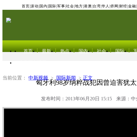
首页
|
滚动
|
国内
|
国际
|
军事
|
社会
|
地方
|
港澳
|
台湾
|
华人
|
侨网
|
财经
|
金融
|
首页
最新
热点
国内
社会
国际
东北亚电视网
当前位置：
中新视频
>
国际新闻
>
正文
匈牙利98岁纳粹战犯因曾迫害犹
发布时间：2013年06月20日 15:15
来源：中