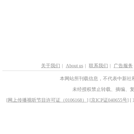
关于我们
|
About us
|
联系我们
|
广告服务
本网站所刊载信息，不代表中新社
未经授权禁止转载、摘编、
[
网上传播视听节目许可证（0106168）
] [
京ICP证040655号
] 