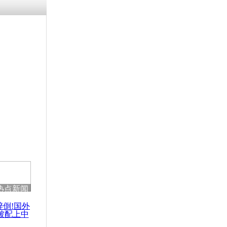
残疾男子因
砸银行
千年传统习
众为娥皇女
行被查情绪
回答崩溃原
热点新闻
乡上万人欢
节
醉倒!国外
被配上中
国民乐