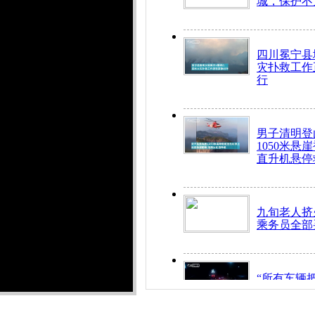
城，保护不
四川冕宁县
灾扑救工作
行
男子清明登
1050米悬
直升机悬停
九旬老人挤
乘务员全部
“所有车辆
开！”儿童
警急速救助