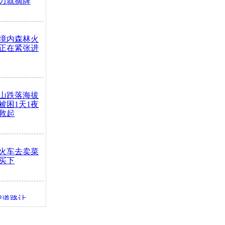
力就摘牌
境内森林火
正在紧张进
山跌落海拔
崖被困1天1夜
救起
火车去卖菜
买下
把道路让
突发疾病交