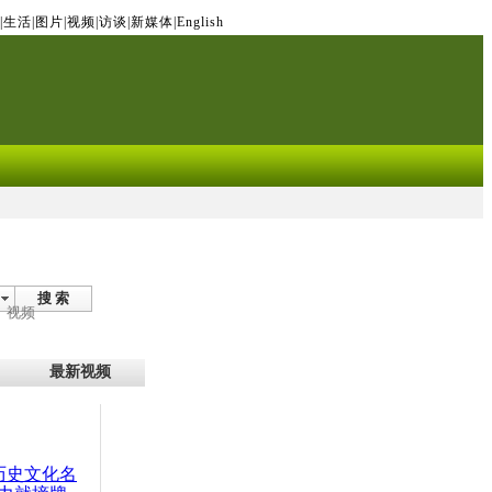
|
生活
|
图片
|
视频
|
访谈
|
新媒体
|
English
搜 索
视频
最新视频
：历史文化名