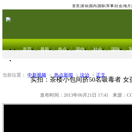
首页
|
滚动
|
国内
|
国际
|
军事
|
社会
|
地方
|
首页
最新
热点
国内
社会
国际
东北亚电视网
当前位置：
中新视频
>
热点新闻
>
法治
>
正文
实拍：茶楼小包间挤50名吸毒者 女
发布时间：2013年06月21日 17:41
来源：C