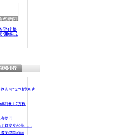
 哀思悼忠
热点新闻
练陪伴最
咪 训练成
小包间挤50
功瘦身
女孩衣着暴
视频排行
物皆可“盘”独觉相声
年种树1.7万棵
记者提问
码？答案竟然是……
头渚夜樱美如画