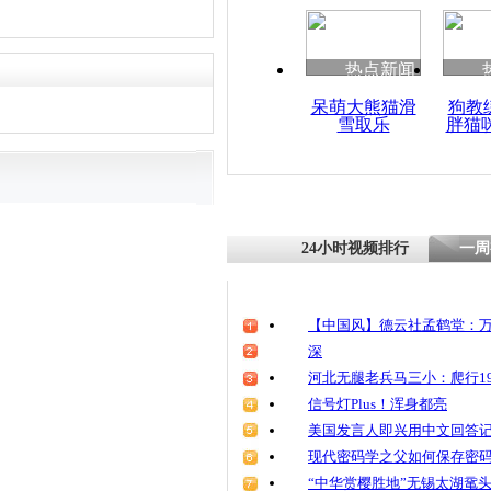
清明祭英烈
魂
热点新闻
呆萌大熊猫滑
狗教
雪取乐
胖猫
实拍：茶楼
名吸毒者 
露
24小时视频排行
一周
【中国风】德云社孟鹤堂：万
深
河北无腿老兵马三小：爬行19
信号灯Plus！浑身都亮
美国发言人即兴用中文回答
现代密码学之父如何保存密
“中华赏樱胜地”无锡太湖鼋