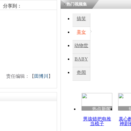
热门视频集
分享到：
四川一精神
搞笑
病发持大锤
美女
探访传承四
动物世
俗：近万民
英省亲送行
界
BABY
秀
奇闻
责任编辑：【
田博川
】
小伙骑车逆
崩溃 网上
因
热点新闻
四川兴文苗
度苗族花山
男孩错把电推
真心
当梳子
神剧