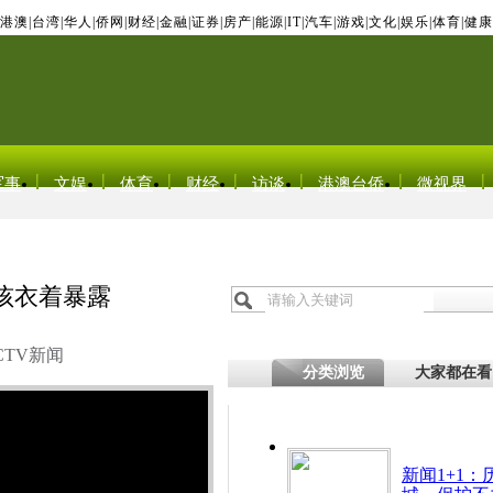
港澳
|
台湾
|
华人
|
侨网
|
财经
|
金融
|
证券
|
房产
|
能源
|
IT
|
汽车
|
游戏
|
文化
|
娱乐
|
体育
|
健康
军事
文娱
体育
财经
访谈
港澳台侨
微视界
孩衣着暴露
CTV新闻
分类浏览
大家都在看
新闻1+1