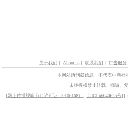
关于我们
|
About us
|
联系我们
|
广告服务
本网站所刊载信息，不代表中新社
未经授权禁止转载、摘编、
[
网上传播视听节目许可证（0106168）
] [
京ICP证040655号
] 