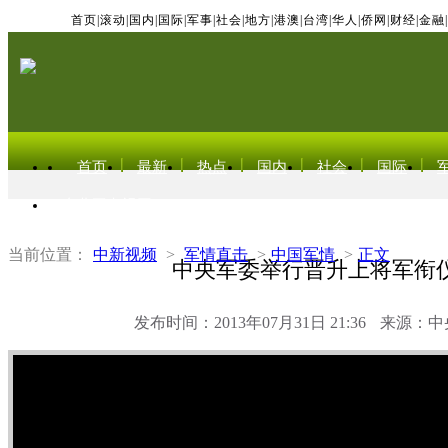
首页
|
滚动
|
国内
|
国际
|
军事
|
社会
|
地方
|
港澳
|
台湾
|
华人
|
侨网
|
财经
|
金融
|
首页
最新
热点
国内
社会
国际
东北亚电视网
当前位置：
中新视频
>
军情直击
>
中国军情
>
正文
中央军委举行晋升上将军衔
发布时间：2013年07月31日 21:36
来源：中