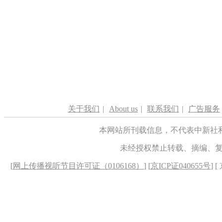
关于我们
|
About us
|
联系我们
|
广告服务
本网站所刊载信息，不代表中新社
未经授权禁止转载、摘编、
[
网上传播视听节目许可证（0106168）
] [
京ICP证040655号
] 