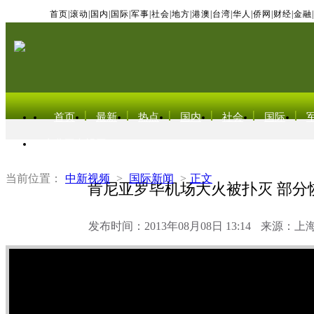
首页
|
滚动
|
国内
|
国际
|
军事
|
社会
|
地方
|
港澳
|
台湾
|
华人
|
侨网
|
财经
|
金融
|
首页
最新
热点
国内
社会
国际
东北亚电视网
当前位置：
中新视频
>
国际新闻
>
正文
肯尼亚罗毕机场大火被扑灭 部分
发布时间：2013年08月08日 13:14
来源：上