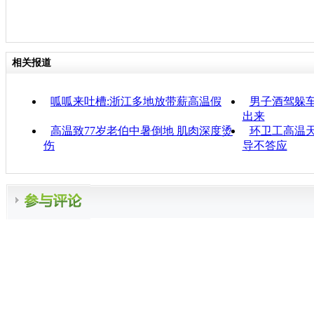
相关报道
呱呱来吐槽:浙江多地放带薪高温假
男子酒驾躲车
出来
高温致77岁老伯中暑倒地 肌肉深度烫
环卫工高温天
伤
导不答应