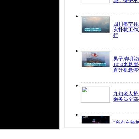
城，保护不
四川冕宁县
灾扑救工作
行
男子清明登
1050米悬
直升机悬停
九旬老人挤
乘务员全部
“所有车辆
开！”儿童
警急速救助