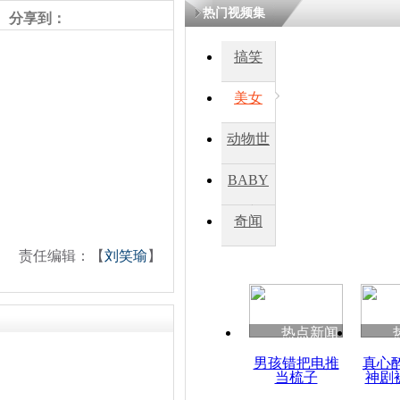
热门视频集
分享到：
四川一精神
搞笑
病发持大锤
美女
探访传承四
动物世
俗：近万民
英省亲送行
界
BABY
秀
奇闻
小伙骑车逆
崩溃 网上
责任编辑：【
刘笑瑜
】
因
热点新闻
四川兴文苗
度苗族花山
男孩错把电推
真心
当梳子
神剧