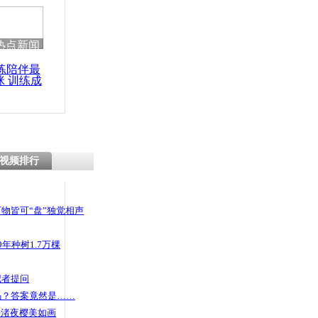
 哀思悼忠
热点新闻
练陪伴最
咪 训练成
续:最高位
功瘦身
史上最热立秋
视频排行
物皆可“盘”独觉相声
年种树1.7万棵
记者提问
码？答案竟然是……
头渚夜樱美如画