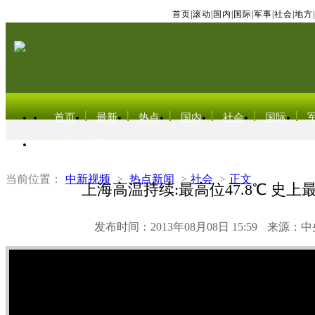
首页
|
滚动
|
国内
|
国际
|
军事
|
社会
|
地方
|
首页
最新
热点
国内
社会
国际
东北亚电视网
当前位置：
中新视频
>
热点新闻
>
社会
>
正文
上海高温持续:最高位47.8℃ 史上最
发布时间：2013年08月08日 15:59
来源：中