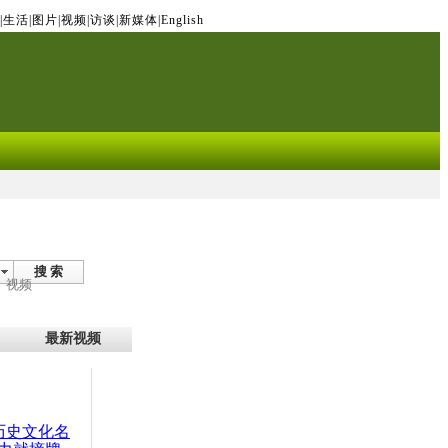
|
生活
|
图片
|
视频
|
访谈
|
新媒体
|
English
搜 索
视频
最新视频
：历史文化名