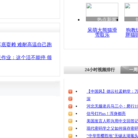
清明祭英烈
魂
热点新闻
呆萌大熊猫滑
狗教
雪取乐
胖猫
上海高温持
47.8℃ 
底耍赖 难耐高温自己跑
作业：这个活不能停 领
24小时视频排行
一周
【中国风】德云社孟鹤堂：万
深
河北无腿老兵马三小：爬行19
信号灯Plus！浑身都亮
美国发言人即兴用中文回答
现代密码学之父如何保存密
“中华赏樱胜地”无锡太湖鼋