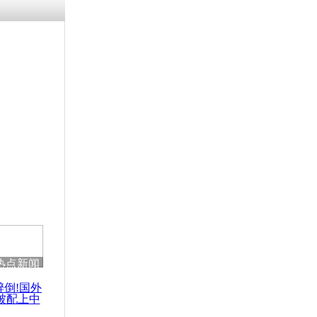
残疾男子因
砸银行
千年传统习
众为娥皇女
行被查情绪
回答崩溃原
热点新闻
乡上万人欢
节
醉倒!国外
被配上中
国民乐