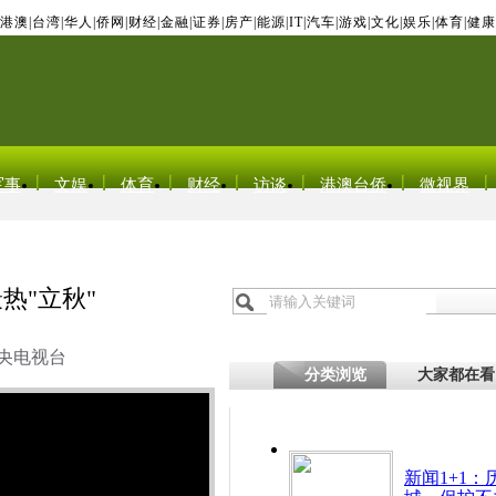
港澳
|
台湾
|
华人
|
侨网
|
财经
|
金融
|
证券
|
房产
|
能源
|
IT
|
汽车
|
游戏
|
文化
|
娱乐
|
体育
|
健康
军事
文娱
体育
财经
访谈
港澳台侨
微视界
热"立秋"
央电视台
分类浏览
大家都在看
新闻1+1