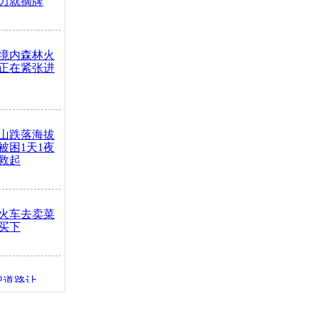
力就摘牌
境内森林火
正在紧张进
山跌落海拔
崖被困1天1夜
救起
火车去卖菜
买下
把道路让
突发疾病交