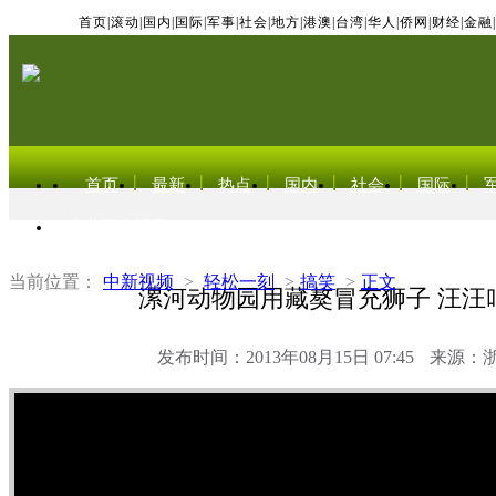
首页
|
滚动
|
国内
|
国际
|
军事
|
社会
|
地方
|
港澳
|
台湾
|
华人
|
侨网
|
财经
|
金融
|
首页
最新
热点
国内
社会
国际
东北亚电视网
当前位置：
中新视频
>
轻松一刻
>
搞笑
>
正文
漯河动物园用藏獒冒充狮子 汪汪
发布时间：2013年08月15日 07:45
来源：