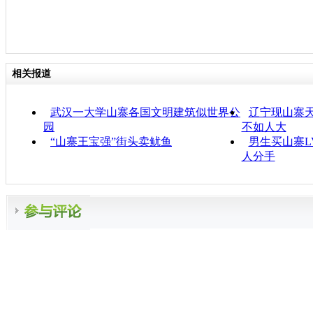
相关报道
武汉一大学山寨各国文明建筑似世界公
辽宁现山寨天
园
不如人大
“山寨王宝强”街头卖鱿鱼
男生买山寨L
人分手