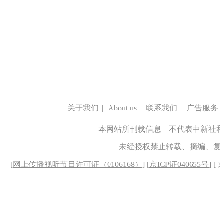
关于我们
|
About us
|
联系我们
|
广告服务
本网站所刊载信息，不代表中新社
未经授权禁止转载、摘编、
[
网上传播视听节目许可证（0106168）
] [
京ICP证040655号
] 