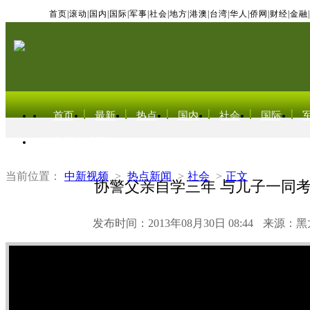
首页
|
滚动
|
国内
|
国际
|
军事
|
社会
|
地方
|
港澳
|
台湾
|
华人
|
侨网
|
财经
|
金融
|
首页
最新
热点
国内
社会
国际
东北亚电视网
当前位置：
中新视频
>
热点新闻
>
社会
>
正文
协警父亲自学三年 与儿子一同
发布时间：2013年08月30日 08:44
来源：黑