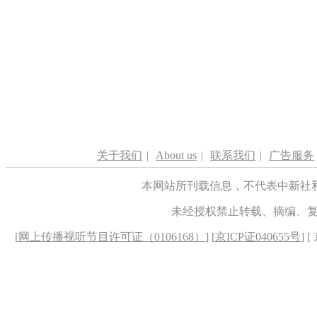
关于我们
|
About us
|
联系我们
|
广告服务
本网站所刊载信息，不代表中新社
未经授权禁止转载、摘编、
[
网上传播视听节目许可证（0106168）
] [
京ICP证040655号
] 