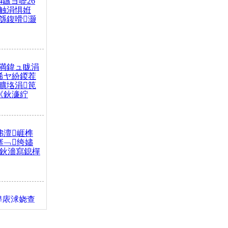
4鏃ヨ嚦26
触涓惧姙
綔鍑嗗灏
満鍏ュ眬涓
浠ヤ紛鍐茬
曠垎涓笢
《鈥濓紵
弗澶崕榫
搴﹁绔嬧
澂鈥濇寫鎴樿
缇庡浗娆查
簹涓庝腑鍥
┾€濓紝鍙嶅
解€斾笢鐩