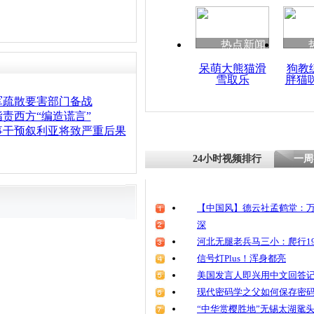
热点新闻
呆萌大熊猫滑
狗教
雪取乐
胖猫
军疏散要害部门备战
责西方“编造谎言”
事干预叙利亚将致严重后果
24小时视频排行
一周
【中国风】德云社孟鹤堂：万
深
河北无腿老兵马三小：爬行19
信号灯Plus！浑身都亮
美国发言人即兴用中文回答
现代密码学之父如何保存密
“中华赏樱胜地”无锡太湖鼋