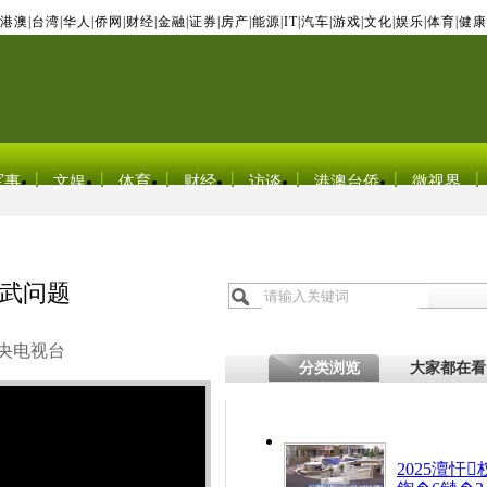
港澳
|
台湾
|
华人
|
侨网
|
财经
|
金融
|
证券
|
房产
|
能源
|
IT
|
汽车
|
游戏
|
文化
|
娱乐
|
体育
|
健康
军事
文娱
体育
财经
访谈
港澳台侨
微视界
武问题
央电视台
分类浏览
大家都在看
2025澶忓