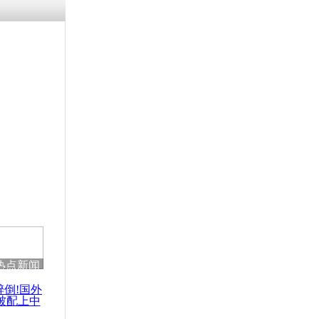
涓ㄥ浗闄呰
褰圭┖鍐涗
-10CE缁
妫€楠岋紝
浗鍏虫敞涓
按自身时间
问题
热点新闻
醉倒!国外
被配上中
国民乐