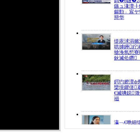
鍧�6鏈�2
鏃ュ湪澶╂
鍚勯」宸ヤ
辩华
缇庡浗涓嬪
哄摢鑸紵
獊浼氬惁寮
鈥滅伀鑽
鍔犳嬁澶ф
欒垷鑺傞
€滅唺鐚
禌
瀛﹁€咃細
€间笢鍗椾
解€滆劚閽
姪鎺ㄤ腑鍥