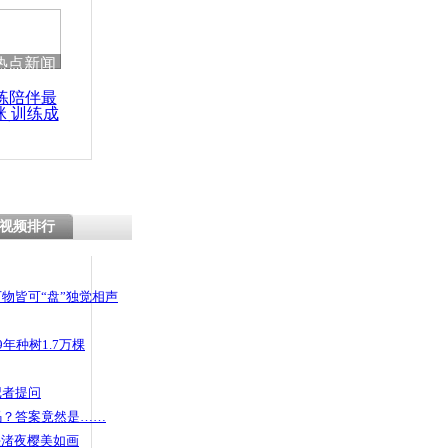
热点新闻
练陪伴最
咪 训练成
功瘦身
视频排行
物皆可“盘”独觉相声
年种树1.7万棵
记者提问
码？答案竟然是……
头渚夜樱美如画