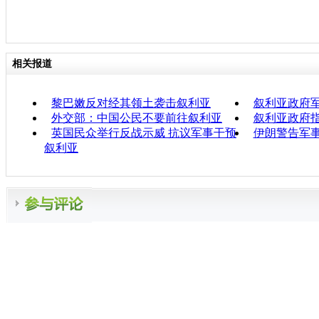
相关报道
黎巴嫩反对经其领土袭击叙利亚
叙利亚政府
外交部：中国公民不要前往叙利亚
叙利亚政府指
英国民众举行反战示威 抗议军事干预
伊朗警告军
叙利亚