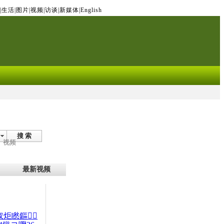
|
生活
|
图片
|
视频
|
访谈
|
新媒体
|
English
搜 索
视频
最新视频
杈炬矁鏂