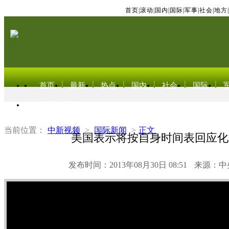
首页
|
滚动
|
国内
|
国际
|
军事
|
社会
|
地方
|
首页
最新
热点
国内
社会
国际
东北亚电视网
当前位置：
中新视频
>
国际新闻
>
正文
美国表示将按自身时间表回应化
发布时间：2013年08月30日 08:51
来源：中