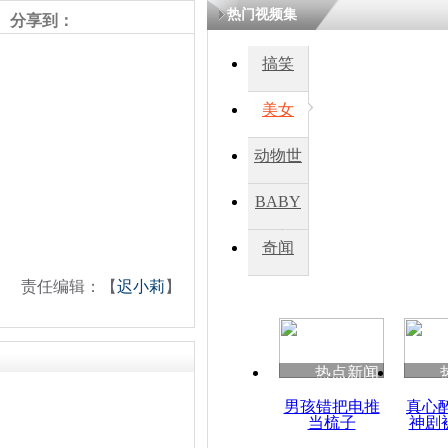
热门视频集
熷悎浣� 
分享到：
瘑灞€
搞笑
美女
娉板浗閫€
笂灏嗭細姝�
忓彈瀹炴垬
动物世
鍚稿紩澶氬
ㄤ笘鐣岃
界
BABY
秀
奇闻
美国表示将
表回应化武
责任编辑：【
迟小莉
】
热点新闻
男孩错把电推
真心
当梳子
神剧