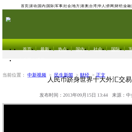
首页
|
滚动
|
国内
|
国际
|
军事
|
社会
|
地方
|
港澳
|
台湾
|
华人
|
侨网
|
财经
|
金融
|
首页
最新
热点
国内
社会
国际
东北亚电视网
当前位置：
中新视频
>
民生新闻
>
财经
>
正文
人民币跻身世界十大外汇交易
发布时间：2013年09月15日 13:44
来源：中