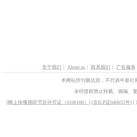
关于我们
|
About us
|
联系我们
|
广告服务
本网站所刊载信息，不代表中新社
未经授权禁止转载、摘编、
[
网上传播视听节目许可证（0106168）
] [
京ICP证040655号
] 