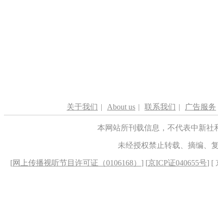
关于我们
|
About us
|
联系我们
|
广告服务
本网站所刊载信息，不代表中新社
未经授权禁止转载、摘编、
[
网上传播视听节目许可证（0106168）
] [
京ICP证040655号
] 