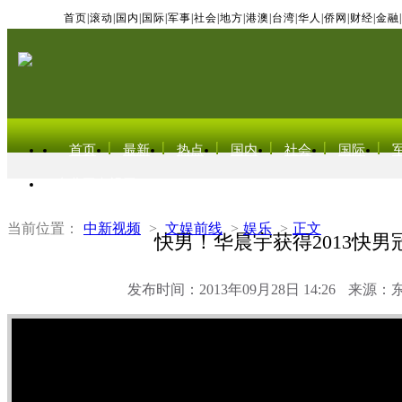
首页
|
滚动
|
国内
|
国际
|
军事
|
社会
|
地方
|
港澳
|
台湾
|
华人
|
侨网
|
财经
|
金融
|
首页
最新
热点
国内
社会
国际
东北亚电视网
当前位置：
中新视频
>
文娱前线
>
娱乐
>
正文
快男！华晨宇获得2013快男
发布时间：2013年09月28日 14:26
来源：