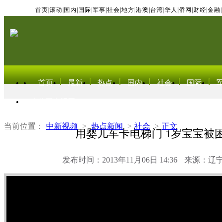
首页
|
滚动
|
国内
|
国际
|
军事
|
社会
|
地方
|
港澳
|
台湾
|
华人
|
侨网
|
财经
|
金融
|
首页
最新
热点
国内
社会
国际
东北亚电视网
当前位置：
中新视频
>
热点新闻
>
社会
>
正文
用婴儿车卡电梯门 1岁宝宝被
发布时间：2013年11月06日 14:36
来源：辽