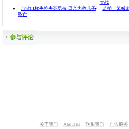
大战
台湾电梯失控夹死男孩 母亲为救儿子
监拍：笨贼
坠亡
关于我们
|
About us
|
联系我们
|
广告服务