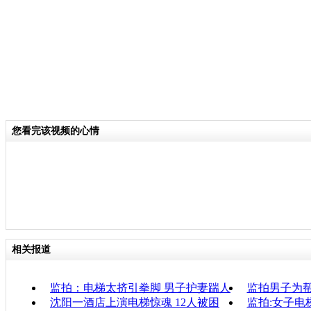
您看完该视频的心情
相关报道
监拍：电梯太挤引拳脚 男子护妻踹人
监拍男子为
沈阳一酒店上演电梯惊魂 12人被困
监拍:女子电