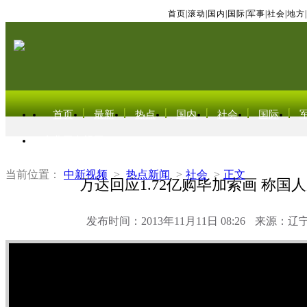
首页
|
滚动
|
国内
|
国际
|
军事
|
社会
|
地方
|
首页
最新
热点
国内
社会
国际
东北亚电视网
当前位置：
中新视频
>
热点新闻
>
社会
>
正文
万达回应1.72亿购毕加索画 称国
发布时间：2013年11月11日 08:26
来源：辽