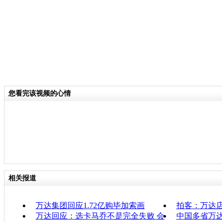
您看完该视频的心情
相关报道
万达集团回应1.72亿购毕加索画
拍客：万达
万达回应：选卡马乔不是完全失败 会
中国多省万达