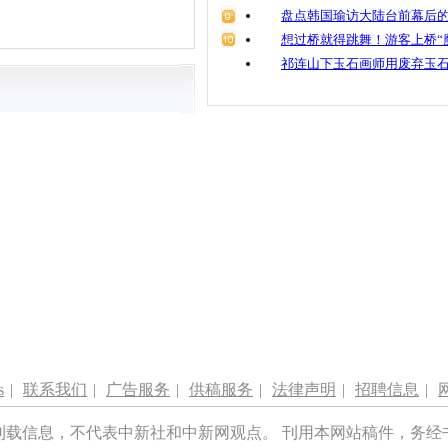
盘点韩国瑜访大陆台前幕后的
想过桥就得跳舞！游客上桥“
祁连山下玉石画师用废弃玉
s
|
联系我们
|
广告服务
|
供稿服务
|
法律声明
|
招聘信息
|
刊载信息，不代表中新社和中新网观点。 刊用本网站稿件，务经