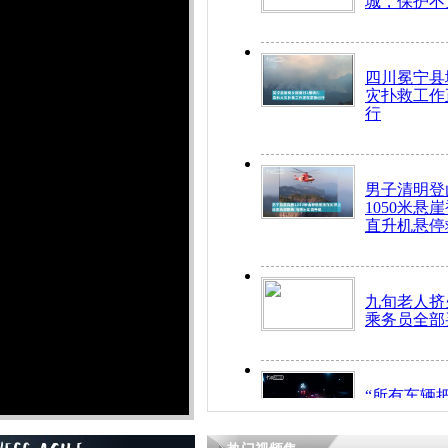
城，保护不
四川冕宁县
灾扑救工作
行
男子清明登
1050米悬
直升机悬停
九旬老人挤
乘务员全部
“所有车辆
开！”儿童
警急速救助