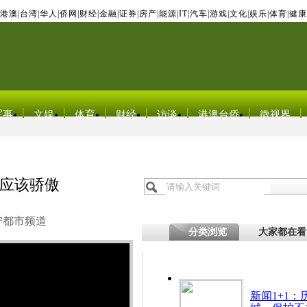
港澳
|
台湾
|
华人
|
侨网
|
财经
|
金融
|
证券
|
房产
|
能源
|
IT
|
汽车
|
游戏
|
文化
|
娱乐
|
体育
|
健康
军事
文娱
体育
财经
访谈
港澳台侨
微视界
人应该骄傲
宁都市频道
分类浏览
大家都在看
新闻1+1