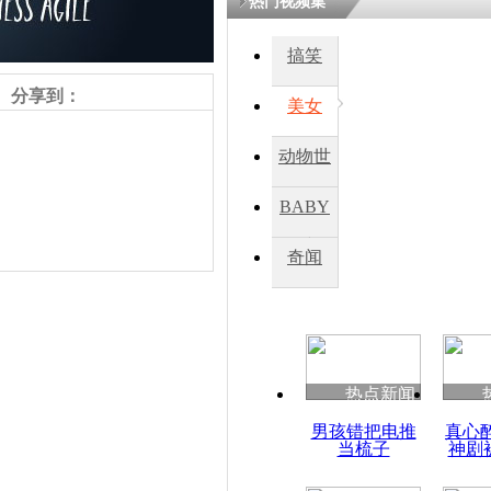
热门视频集
搞笑
四川一精神
病发持大锤
分享到：
美女
动物世
探访传承四
俗：近万民
界
BABY
英省亲送行
秀
奇闻
小伙骑车逆
崩溃 网上
因
责任编辑：【
刘笑瑜
】
热点新闻
四川兴文苗
男孩错把电推
真心
度苗族花山
当梳子
神剧