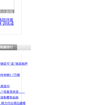
 哀思悼忠
热点新闻
练陪伴最
咪 训练成
功瘦身
72亿购毕加
人应该骄傲
视频排行
物皆可“盘”独觉相声
年种树1.7万棵
记者提问
码？答案竟然是……
头渚夜樱美如画
 精力付出堪比建楼