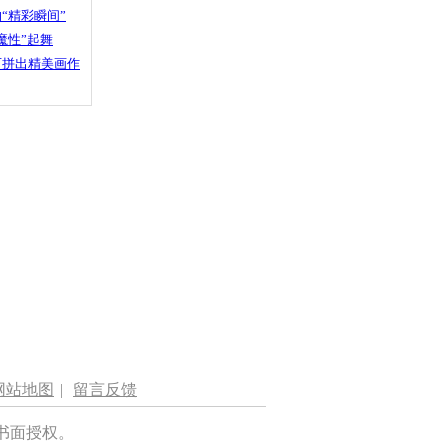
“精彩瞬间”
魔性”起舞
石拼出精美画作
网站地图
|
留言反馈
书面授权。