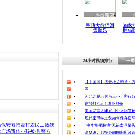
清明祭英烈
魂
热点新闻
呆萌大熊猫滑
狗教
雪取乐
胖猫
万达回应1.
索画 称国
24小时视频排行
一周
【中国风】德云社孟鹤堂：万
深
河北无腿老兵马三小：爬行19
信号灯Plus！浑身都亮
美国发言人即兴用中文回答
现代密码学之父如何保存密
店保安被指殴打农民工致残
“中华赏樱胜地”无锡太湖鼋
广场遭传小孩被拐 警方
清华设计师投身胡同厕所改造