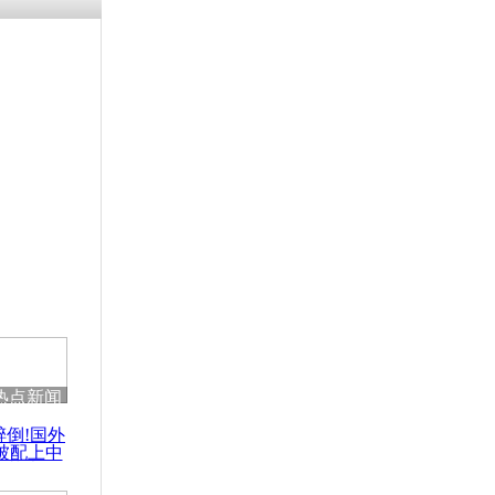
残疾男子因
砸银行
千年传统习
众为娥皇女
行被查情绪
回答崩溃原
热点新闻
乡上万人欢
醉倒!国外
节
被配上中
国民乐