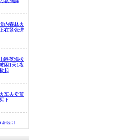
力就摘牌
境内森林火
正在紧张进
山跌落海拔
崖被困1天1夜
救起
火车去卖菜
买下
把道路让
突发疾病交