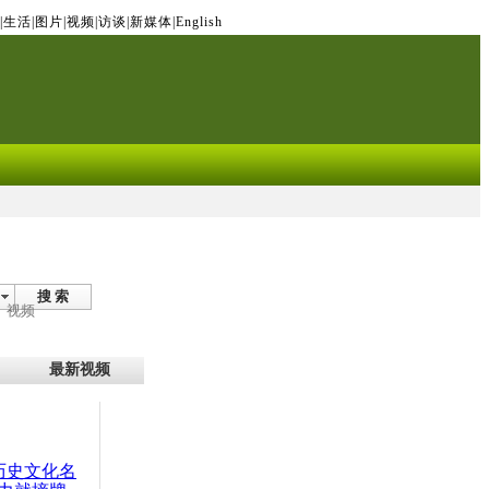
|
生活
|
图片
|
视频
|
访谈
|
新媒体
|
English
搜 索
视频
最新视频
：历史文化名