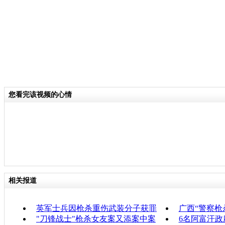
您看完该视频的心情
相关报道
英军士兵因枪杀重伤武装分子获罪
广西“警察枪
"刀锋战士"枪杀女友案又添案中案
6名阿富汗