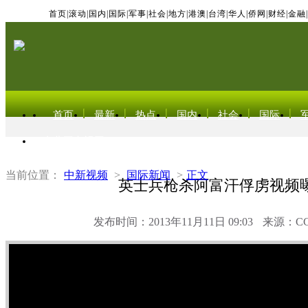
首页
|
滚动
|
国内
|
国际
|
军事
|
社会
|
地方
|
港澳
|
台湾
|
华人
|
侨网
|
财经
|
金融
|
首页
最新
热点
国内
社会
国际
东北亚电视网
当前位置：
中新视频
>
国际新闻
>
正文
英士兵枪杀阿富汗俘虏视频
发布时间：2013年11月11日 09:03
来源：C