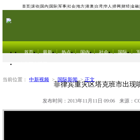
首页
|
滚动
|
国内
|
国际
|
军事
|
社会
|
地方
|
港澳
|
台湾
|
华人
|
侨网
|
财经
|
金融
|
首页
最新
热点
国内
社会
国际
东北亚电视网
当前位置：
中新视频
>
国际新闻
>
正文
菲律宾重灾区塔克班市出现
发布时间：2013年11月11日 09:06
来源：C