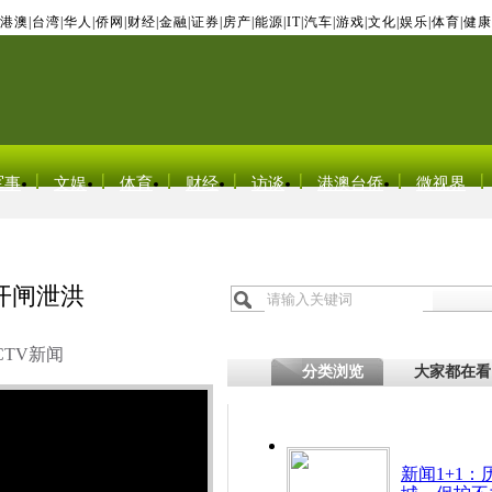
港澳
|
台湾
|
华人
|
侨网
|
财经
|
金融
|
证券
|
房产
|
能源
|
IT
|
汽车
|
游戏
|
文化
|
娱乐
|
体育
|
健康
军事
文娱
体育
财经
访谈
港澳台侨
微视界
开闸泄洪
CTV新闻
分类浏览
大家都在看
新闻1+1