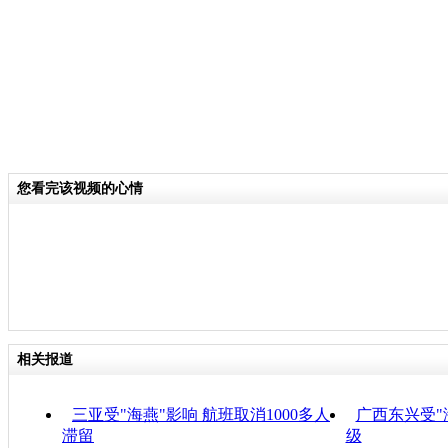
您看完该视频的心情
相关报道
三亚受"海燕"影响 航班取消1000多人
广西东兴受"
滞留
级