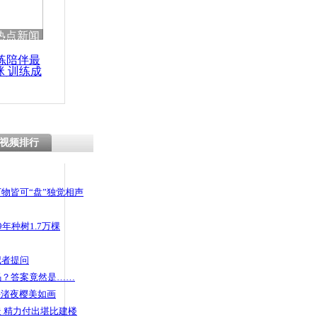
 哀思悼忠
热点新闻
练陪伴最
咪 训练成
功瘦身
持续降雨
闸泄洪
视频排行
物皆可“盘”独觉相声
年种树1.7万棵
记者提问
码？答案竟然是……
头渚夜樱美如画
 精力付出堪比建楼