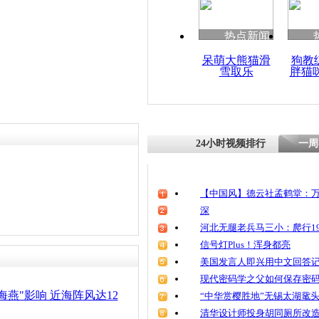
清明祭英烈
魂
热点新闻
呆萌大熊猫滑
狗教
雪取乐
胖猫
海燕致湛江
最大水库开
24小时视频排行
一周
【中国风】德云社孟鹤堂：万
深
河北无腿老兵马三小：爬行19
信号灯Plus！浑身都亮
美国发言人即兴用中文回答
现代密码学之父如何保存密
海燕"影响 近海阵风达12
“中华赏樱胜地”无锡太湖鼋
清华设计师投身胡同厕所改造