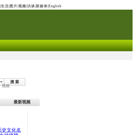
|
生活
|
图片
|
视频
|
访谈
|
新媒体
|
English
搜 索
视频
最新视频
：历史文化名