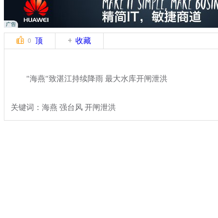
顶
收藏
0
"海燕"致湛江持续降雨 最大水库开闸泄洪
关键词：海燕 强台风 开闸泄洪
分类名称：
热点新闻
台风海燕
标签：