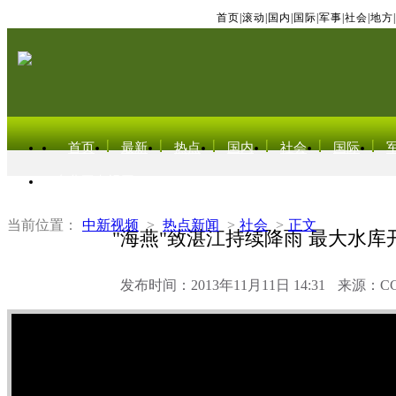
首页
|
滚动
|
国内
|
国际
|
军事
|
社会
|
地方
|
首页
最新
热点
国内
社会
国际
东北亚电视网
当前位置：
中新视频
>
热点新闻
>
社会
>
正文
"海燕"致湛江持续降雨 最大水库
发布时间：2013年11月11日 14:31
来源：C