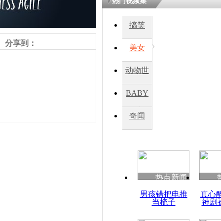
热门视频集
搞笑
四川一精神
病发持大锤
分享到：
美女
动物世
探访传承四
俗：近万民
界
BABY
英省亲送行
秀
奇闻
小伙骑车逆
崩溃 网上
因
责任编辑：【
杜海涛
】
热点新闻
四川兴文苗
男孩错把电推
真心
度苗族花山
当梳子
神剧