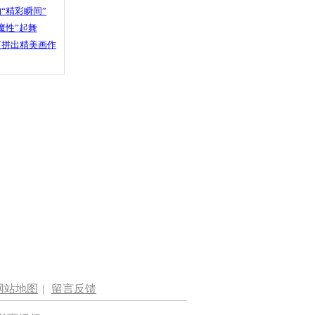
“精彩瞬间”
魔性”起舞
石拼出精美画作
网站地图
|
留言反馈