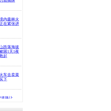
力就摘牌
境内森林火
正在紧张进
山跌落海拔
崖被困1天1夜
救起
火车去卖菜
买下
把道路让
突发疾病交