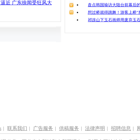
"逼近 广东徐闻受狂风大
盘点韩国瑜访大陆台前幕后的
想过桥就得跳舞！游客上桥“
祁连山下玉石画师用废弃玉
s
|
联系我们
|
广告服务
|
供稿服务
|
法律声明
|
招聘信息
|