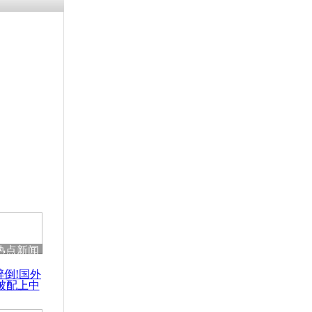
残疾男子因
砸银行
千年传统习
众为娥皇女
行被查情绪
回答崩溃原
热点新闻
乡上万人欢
醉倒!国外
节
被配上中
国民乐