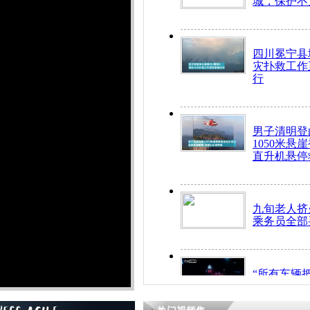
城，保护不
四川冕宁县
灾扑救工作
行
男子清明登
1050米悬
直升机悬停
九旬老人挤
乘务员全部
“所有车辆
开！”儿童
警急速救助