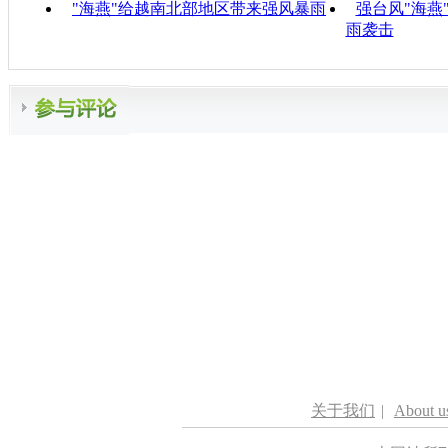
"海燕"给越南北部地区带来强风暴雨
强台风"海燕
雨袭击
关于我们
|
About u