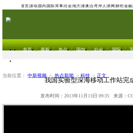
首页
|
滚动
|
国内
|
国际
|
军事
|
社会
|
地方
|
港澳
|
台湾
|
华人
|
侨网
|
财经
|
金融
|
首页
最新
热点
国内
社会
国际
东北亚电视网
当前位置：
中新视频
>
热点新闻
>
科技
>
正文
我国实验型深海移动工作站完
发布时间：2013年11月13日 09:35
来源：C