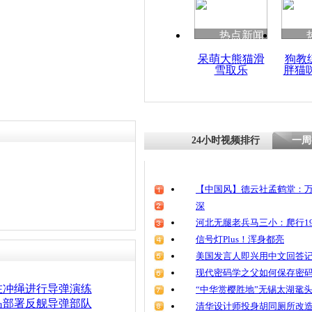
热点新闻
呆萌大熊猫滑
狗教
雪取乐
胖猫
24小时视频排行
一周
【中国风】德云社孟鹤堂：万
深
河北无腿老兵马三小：爬行19
信号灯Plus！浑身都亮
美国发言人即兴用中文回答
现代密码学之父如何保存密
在冲绳进行导弹演练
“中华赏樱胜地”无锡太湖鼋
岛部署反舰导弹部队
清华设计师投身胡同厕所改造