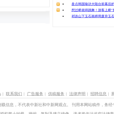
盘点韩国瑜访大陆台前幕后的
想过桥就得跳舞！游客上桥“
祁连山下玉石画师用废弃玉
s
|
联系我们
|
广告服务
|
供稿服务
|
法律声明
|
招聘信息
|
刊载信息，不代表中新社和中新网观点。 刊用本网站稿件，务经
授权禁止转载、摘编、复制及建立镜像，违者将依法追究法律责