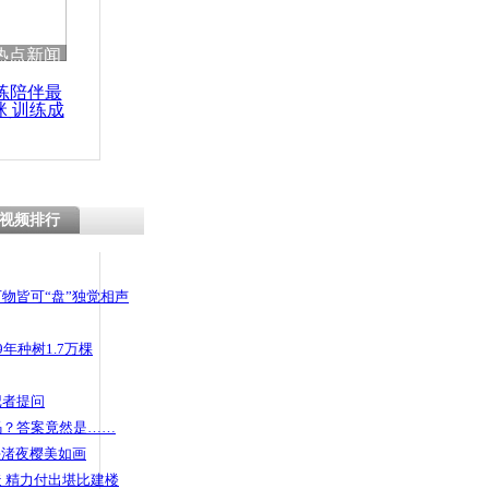
热点新闻
练陪伴最
咪 训练成
功瘦身
视频排行
物皆可“盘”独觉相声
年种树1.7万棵
记者提问
码？答案竟然是……
头渚夜樱美如画
 精力付出堪比建楼