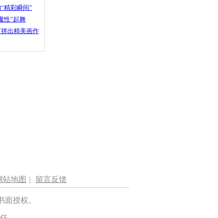
“精彩瞬间”
魔性”起舞
石拼出精美画作
网站地图
|
留言反馈
书面授权。
任。