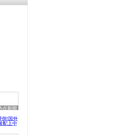
热点新闻
醉倒!国外
被配上中
国民乐