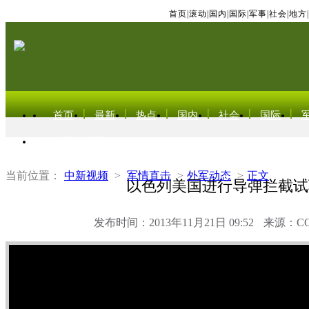
首页
|
滚动
|
国内
|
国际
|
军事
|
社会
|
地方
|
首页
最新
热点
国内
社会
国际
东北亚电视网
当前位置：
中新视频
>
军情直击
>
外军动态
>
正文
以色列美国进行导弹拦截试
发布时间：2013年11月21日 09:52
来源：C