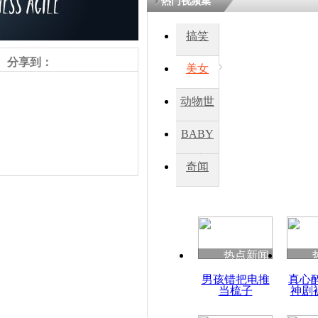
热门视频集
搞笑
分享到：
美女
动物世
界
BABY
秀
奇闻
责任编辑：【
杜海涛
】
热点新闻
男孩错把电推
真心
当梳子
神剧