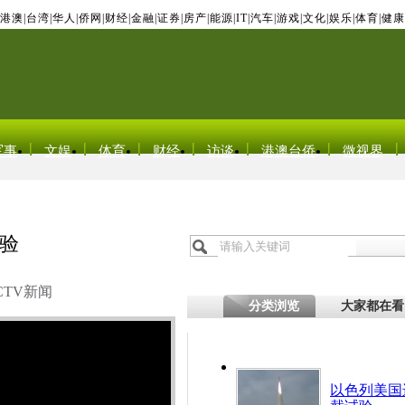
港澳
|
台湾
|
华人
|
侨网
|
财经
|
金融
|
证券
|
房产
|
能源
|
IT
|
汽车
|
游戏
|
文化
|
娱乐
|
体育
|
健康
军事
文娱
体育
财经
访谈
港澳台侨
微视界
验
CTV新闻
分类浏览
大家都在看
以色列美国