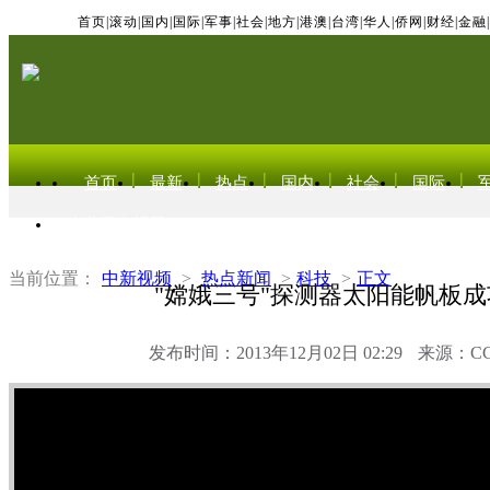
首页
|
滚动
|
国内
|
国际
|
军事
|
社会
|
地方
|
港澳
|
台湾
|
华人
|
侨网
|
财经
|
金融
|
首页
最新
热点
国内
社会
国际
东北亚电视网
当前位置：
中新视频
>
热点新闻
>
科技
>
正文
"嫦娥三号"探测器太阳能帆板
发布时间：2013年12月02日 02:29
来源：C