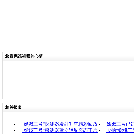
您看完该视频的心情
相关报道
"嫦娥三号"探测器发射升空精彩回放
嫦娥三号已
"嫦娥三号"探测器建立巡航姿态正常
实拍"嫦娥三