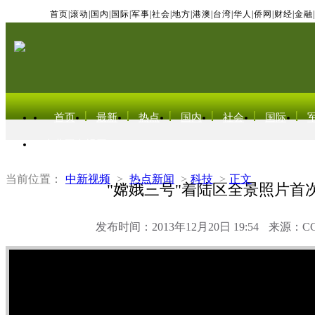
首页
|
滚动
|
国内
|
国际
|
军事
|
社会
|
地方
|
港澳
|
台湾
|
华人
|
侨网
|
财经
|
金融
|
首页
最新
热点
国内
社会
国际
东北亚电视网
当前位置：
中新视频
>
热点新闻
>
科技
>
正文
"嫦娥三号"着陆区全景照片首
发布时间：2013年12月20日 19:54
来源：C