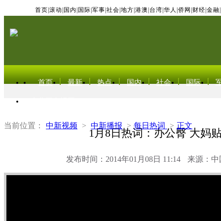
首页
|
滚动
|
国内
|
国际
|
军事
|
社会
|
地方
|
港澳
|
台湾
|
华人
|
侨网
|
财经
|
金融
|
首页
最新
热点
国内
社会
国际
东北亚电视网
当前位置：
中新视频
>
中新播报
>
每日热词
>
正文
1月8日热词：办公臀 大妈
发布时间：2014年01月08日 11:14
来源：中