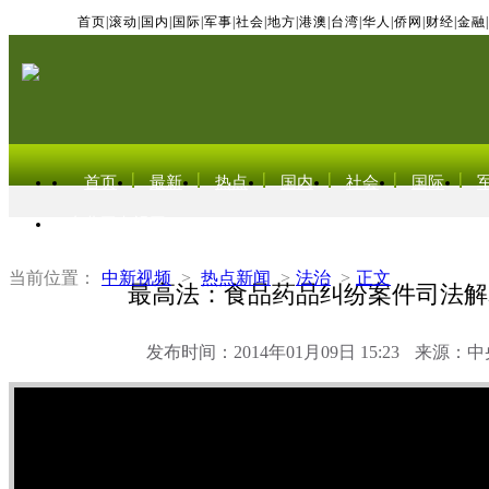
首页
|
滚动
|
国内
|
国际
|
军事
|
社会
|
地方
|
港澳
|
台湾
|
华人
|
侨网
|
财经
|
金融
|
首页
最新
热点
国内
社会
国际
东北亚电视网
当前位置：
中新视频
>
热点新闻
>
法治
>
正文
最高法：食品药品纠纷案件司法解
发布时间：2014年01月09日 15:23
来源：中