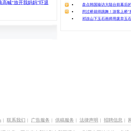
孩高喊“放开我妈妈”吓退
盘点韩国瑜访大陆台前幕后的
想过桥就得跳舞！游客上桥“
祁连山下玉石画师用废弃玉
s
|
联系我们
|
广告服务
|
供稿服务
|
法律声明
|
招聘信息
|