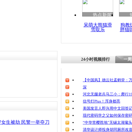
热点新闻
呆萌大熊猫滑
狗教
雪取乐
胖猫
24小时视频排行
一周
【中国风】德云社孟鹤堂：万
深
河北无腿老兵马三小：爬行19
信号灯Plus！浑身都亮
美国发言人即兴用中文回答
现代密码学之父如何保存密
岁女生被劫 民警一举夺刀
“中华赏樱胜地”无锡太湖鼋
清华设计师投身胡同厕所改造