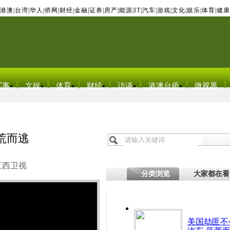
港澳
|
台湾
|
华人
|
侨网
|
财经
|
金融
|
证券
|
房产
|
能源
|
IT
|
汽车
|
游戏
|
文化
|
娱乐
|
体育
|
健康
军事
文娱
体育
财经
访谈
港澳台侨
微视界
荒而逃
江西卫视
分类浏览
大家都在看
美国劫匪不