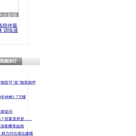
热点新闻
练陪伴最
咪 训练成
功瘦身
视频排行
物皆可“盘”独觉相声
年种树1.7万棵
记者提问
码？答案竟然是……
头渚夜樱美如画
 精力付出堪比建楼