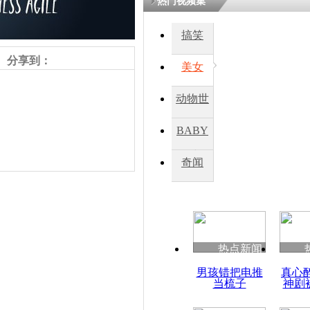
热门视频集
搞笑
分享到：
美女
动物世
界
BABY
秀
奇闻
责任编辑：【
杜海涛
】
热点新闻
男孩错把电推
真心
当梳子
神剧