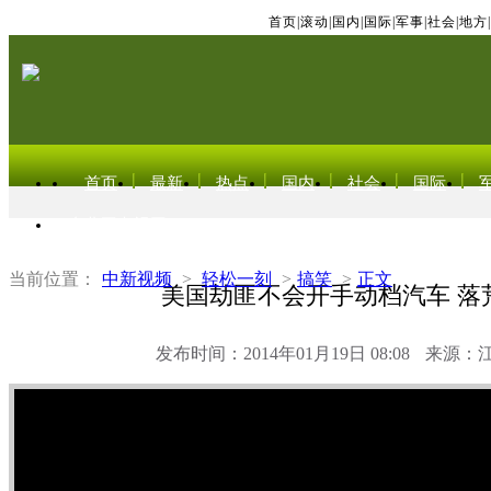
首页
|
滚动
|
国内
|
国际
|
军事
|
社会
|
地方
|
首页
最新
热点
国内
社会
国际
东北亚电视网
当前位置：
中新视频
>
轻松一刻
>
搞笑
>
正文
美国劫匪不会开手动档汽车 落
发布时间：2014年01月19日 08:08
来源：