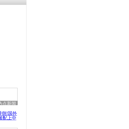
热点新闻
醉倒!国外
被配上中
国民乐