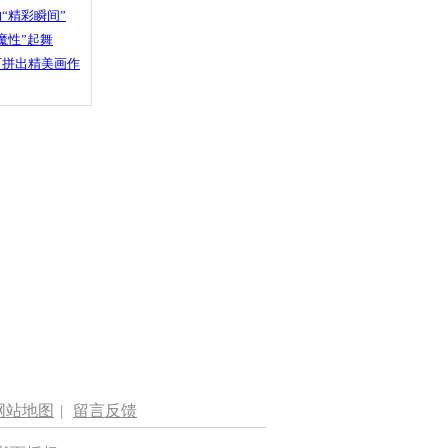
“精彩瞬间”
魔性”起舞
石拼出精美画作
网站地图
|
留言反馈