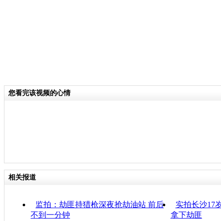
您看完该视频的心情
相关报道
监拍：劫匪持猎枪深夜抢劫油站 前后
实拍长沙17
不到一分钟
拿下劫匪