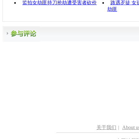
监拍女劫匪持刀抢劫遭受害者砍价
路遇歹徒 女
劫匪
关于我们
|
About u