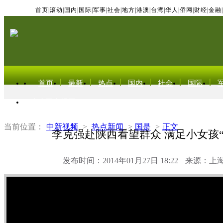
首页
|
滚动
|
国内
|
国际
|
军事
|
社会
|
地方
|
港澳
|
台湾
|
华人
|
侨网
|
财经
|
金融
|
首页
最新
热点
国内
社会
国际
东北亚电视网
当前位置：
中新视频
>
热点新闻
>
国是
>
正文
李克强赴陕西看望群众 满足小女孩“
发布时间：2014年01月27日 18:22
来源：上