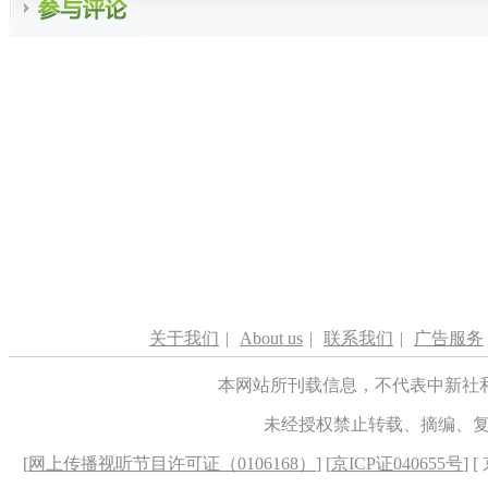
关于我们
|
About us
|
联系我们
|
广告服务
本网站所刊载信息，不代表中新社
未经授权禁止转载、摘编、
[
网上传播视听节目许可证（0106168）
] [
京ICP证040655号
] 