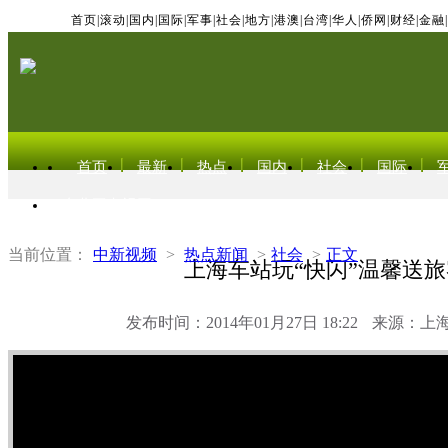
首页
|
滚动
|
国内
|
国际
|
军事
|
社会
|
地方
|
港澳
|
台湾
|
华人
|
侨网
|
财经
|
金融
|
首页
最新
热点
国内
社会
国际
东北亚电视网
当前位置：
中新视频
>
热点新闻
>
社会
>
正文
上海车站玩“快闪”温馨送旅
发布时间：2014年01月27日 18:22
来源：上