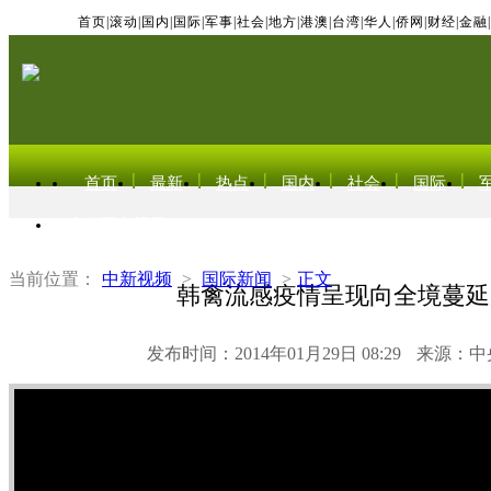
首页
|
滚动
|
国内
|
国际
|
军事
|
社会
|
地方
|
港澳
|
台湾
|
华人
|
侨网
|
财经
|
金融
|
首页
最新
热点
国内
社会
国际
东北亚电视网
当前位置：
中新视频
>
国际新闻
>
正文
韩禽流感疫情呈现向全境蔓延
发布时间：2014年01月29日 08:29
来源：中